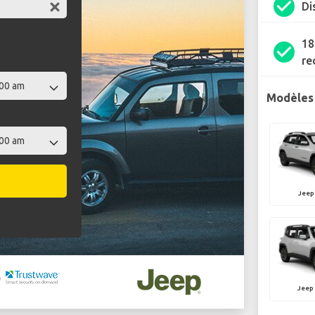
check_circle
Di
18
check_circle
re
Modèles 
Jeep
Jeep