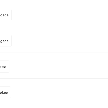
egade
egade
pass
rokee