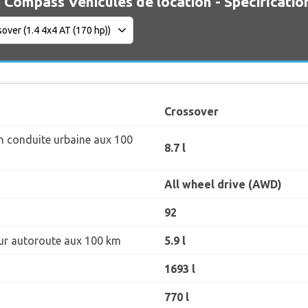
 Compass Véhicules de location - Spécificatio
Crossover
 conduite urbaine aux 100
8.7 l
All wheel drive (AWD)
92
r autoroute aux 100 km
5.9 l
1693 l
770 l