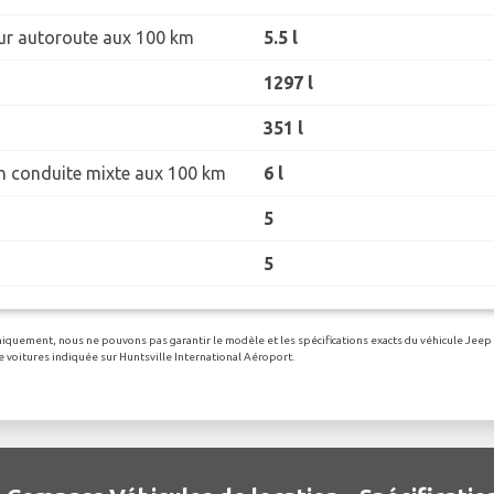
r autoroute aux 100 km
5.5 l
1297 l
351 l
 conduite mixte aux 100 km
6 l
5
5
 uniquement, nous ne pouvons pas garantir le modèle et les spécifications exacts du véhicule Jee
de voitures indiquée sur Huntsville International Aéroport.