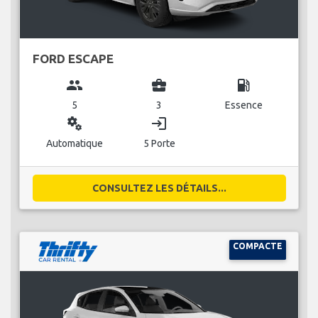
FORD ESCAPE
group
business_center
local_gas_station
5
3
Essence
miscellaneous_services
login
Automatique
5 Porte
CONSULTEZ LES DÉTAILS...
COMPACTE