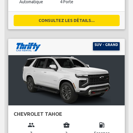
Automatique
4 Porte
CONSULTEZ LES DÉTAILS...
SUV - GRAND
CHEVROLET TAHOE
group
business_center
local_gas_station