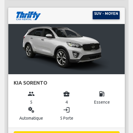
SUV - MOYEN
KIA SORENTO
group
business_center
local_gas_station
5
4
Essence
miscellaneous_services
login
Automatique
5 Porte