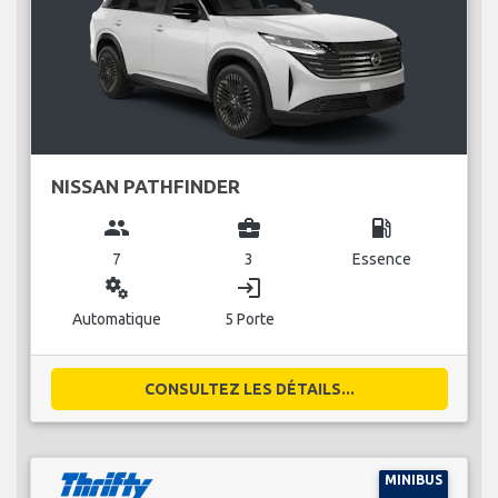
NISSAN PATHFINDER
group
business_center
local_gas_station
7
3
Essence
miscellaneous_services
login
Automatique
5 Porte
CONSULTEZ LES DÉTAILS...
MINIBUS