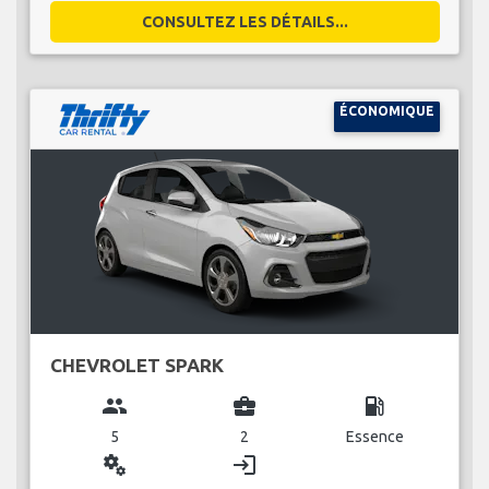
CONSULTEZ LES DÉTAILS...
ÉCONOMIQUE
CHEVROLET SPARK
group
business_center
local_gas_station
5
2
Essence
miscellaneous_services
login