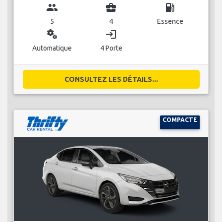
group
business_center
local_gas_station
5
4
Essence
miscellaneous_services
login
Automatique
4 Porte
CONSULTEZ LES DÉTAILS...
COMPACTE