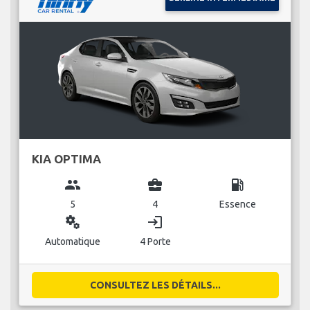
KIA OPTIMA
group
business_center
local_gas_station
5
4
Essence
miscellaneous_services
login
Automatique
4 Porte
CONSULTEZ LES DÉTAILS...