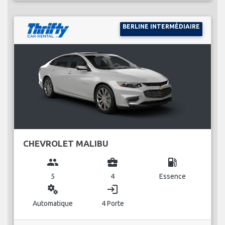
BERLINE INTERMÉDIAIRE
CHEVROLET MALIBU
group
business_center
local_gas_station
5
4
Essence
miscellaneous_services
login
Automatique
4 Porte