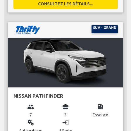
CONSULTEZ LES DÉTAILS...
SUV - GRAND
NISSAN PATHFINDER
group
business_center
local_gas_station
7
3
Essence
miscellaneous_services
login
Automatique
5 Porte