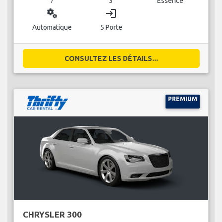
7
3
Essence
miscellaneous_services
login
Automatique
5 Porte
CONSULTEZ LES DÉTAILS...
PREMIUM
CHRYSLER 300