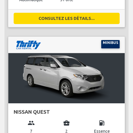
CONSULTEZ LES DÉTAILS...
MINIBUS
NISSAN QUEST
group
business_center
local_gas_station
7
2
Essence