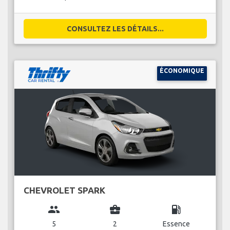
CONSULTEZ LES DÉTAILS...
ÉCONOMIQUE
CHEVROLET SPARK
group
business_center
local_gas_station
5
2
Essence