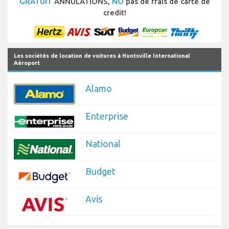
GRATUIT
ANNULATIONS,
NO
pas de frais de carte de
credit!
Les sociétés de location de voitures à Huntsville International
Aéroport
Alamo
Enterprise
National
Budget
Avis