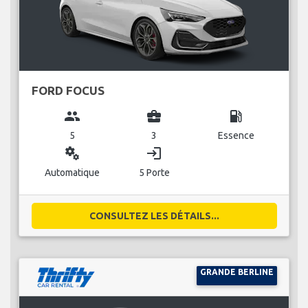
FORD FOCUS
group
business_center
local_gas_station
5
3
Essence
miscellaneous_services
login
Automatique
5 Porte
CONSULTEZ LES DÉTAILS...
GRANDE BERLINE