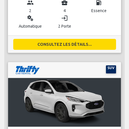
group
business_center
local_gas_station
2
4
Essence
miscellaneous_services
login
Automatique
2 Porte
CONSULTEZ LES DÉTAILS...
SUV