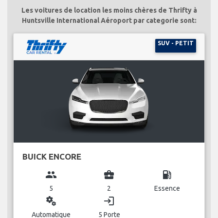
Les voitures de location les moins chères de Thrifty à
Huntsville International Aéroport par categorie sont:
SUV - PETIT
BUICK ENCORE
group
business_center
local_gas_station
5
2
Essence
miscellaneous_services
login
Automatique
5 Porte