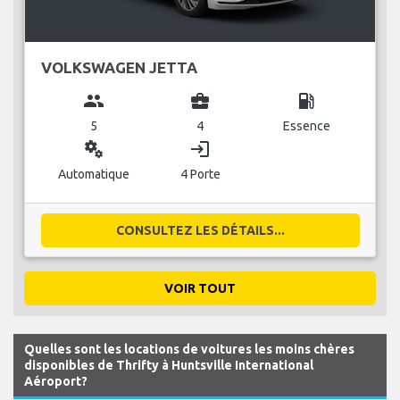
VOLKSWAGEN JETTA
group
business_center
local_gas_station
5
4
Essence
miscellaneous_services
login
Automatique
4 Porte
CONSULTEZ LES DÉTAILS...
VOIR TOUT
Quelles sont les locations de voitures les moins chères
disponibles de Thrifty à Huntsville International
Aéroport?