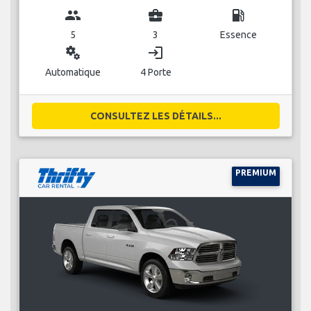
group
business_center
local_gas_station
5
3
Essence
miscellaneous_services
login
Automatique
4 Porte
CONSULTEZ LES DÉTAILS...
PREMIUM