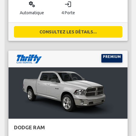
miscellaneous_services
login
Automatique
4 Porte
CONSULTEZ LES DÉTAILS...
PREMIUM
DODGE RAM