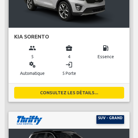
KIA SORENTO
group
business_center
local_gas_station
5
4
Essence
miscellaneous_services
login
Automatique
5 Porte
CONSULTEZ LES DÉTAILS...
SUV - GRAND