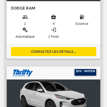
DODGE RAM
group
business_center
local_gas_station
2
4
Essence
miscellaneous_services
login
Automatique
2 Porte
CONSULTEZ LES DÉTAILS...
SUV - MOYEN