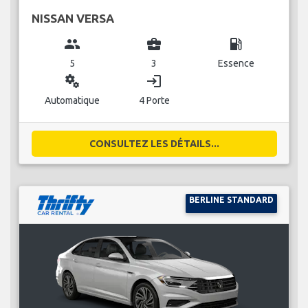
NISSAN VERSA
group
business_center
local_gas_station
5
3
Essence
miscellaneous_services
login
Automatique
4 Porte
CONSULTEZ LES DÉTAILS...
BERLINE STANDARD