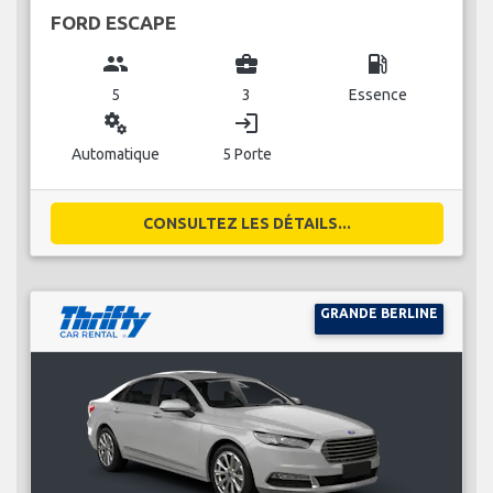
FORD ESCAPE
group
business_center
local_gas_station
5
3
Essence
miscellaneous_services
login
Automatique
5 Porte
CONSULTEZ LES DÉTAILS...
GRANDE BERLINE