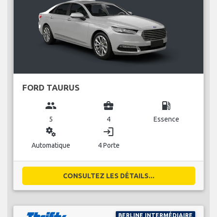
FORD TAURUS
group
business_center
local_gas_station
5
4
Essence
miscellaneous_services
login
Automatique
4 Porte
CONSULTEZ LES DÉTAILS...
BERLINE INTERMÉDIAIRE