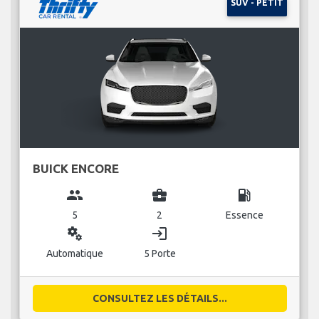
SUV - PETIT
BUICK ENCORE
group
business_center
local_gas_station
5
2
Essence
miscellaneous_services
login
Automatique
5 Porte
CONSULTEZ LES DÉTAILS...