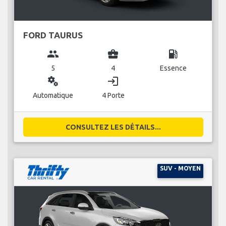
FORD TAURUS
group
business_center
local_gas_station
5
4
Essence
miscellaneous_services
login
Automatique
4 Porte
CONSULTEZ LES DÉTAILS...
SUV - MOYEN