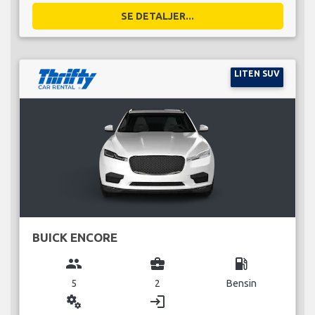
SE DETALJER...
LITEN SUV
BUICK ENCORE
group
business_center
local_gas_station
5
2
Bensin
miscellaneous_services
login