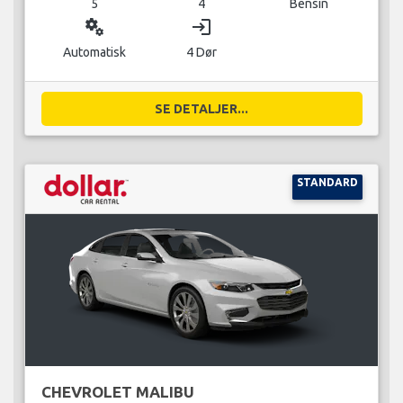
5
4
Bensin
miscellaneous_services
login
Automatisk
4 Dør
SE DETALJER...
STANDARD
CHEVROLET MALIBU