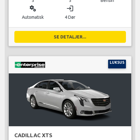
5
5
Bensin
miscellaneous_services
login
Automatisk
4 Dør
SE DETALJER...
LUKSUS
CADILLAC XTS