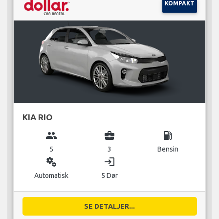
KOMPAKT
KIA RIO
group
business_center
local_gas_station
5
3
Bensin
miscellaneous_services
login
Automatisk
5 Dør
SE DETALJER...