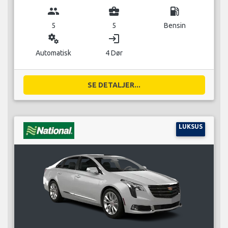
group
business_center
local_gas_station
5
5
Bensin
miscellaneous_services
login
Automatisk
4 Dør
SE DETALJER...
LUKSUS