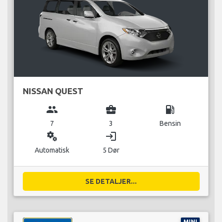
NISSAN QUEST
group
business_center
local_gas_station
7
3
Bensin
miscellaneous_services
login
Automatisk
5 Dør
SE DETALJER...
MINI