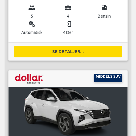
group
business_center
local_gas_station
5
4
Bensin
miscellaneous_services
login
Automatisk
4 Dør
SE DETALJER...
MIDDELS SUV