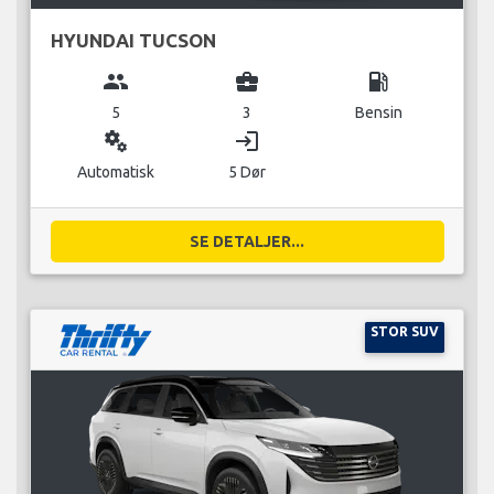
HYUNDAI TUCSON
group
business_center
local_gas_station
5
3
Bensin
miscellaneous_services
login
Automatisk
5 Dør
SE DETALJER...
STOR SUV