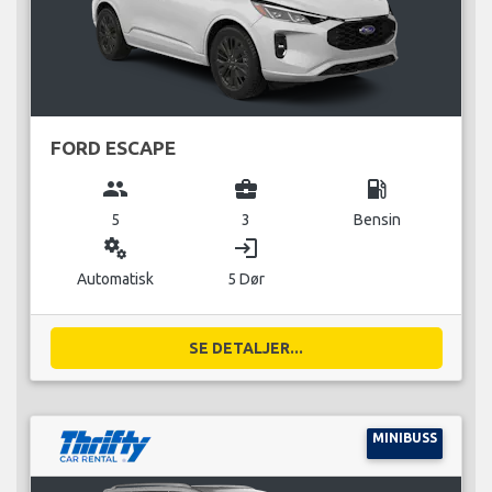
FORD ESCAPE
group
business_center
local_gas_station
5
3
Bensin
miscellaneous_services
login
Automatisk
5 Dør
SE DETALJER...
MINIBUSS