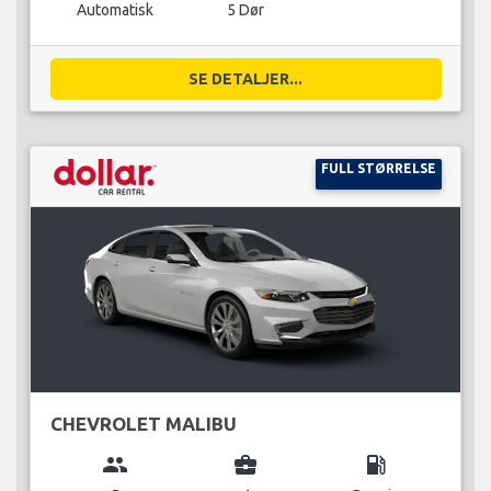
Automatisk
5 Dør
SE DETALJER...
FULL STØRRELSE
CHEVROLET MALIBU
group
business_center
local_gas_station