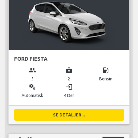
FORD FIESTA
group
business_center
local_gas_station
5
2
Bensin
miscellaneous_services
login
Automatisk
4 Dør
SE DETALJER...