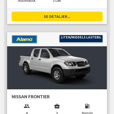
Automatisk
5 Dør
SE DETALJER...
LITEN/MIDDELS LASTEBIL
NISSAN FRONTIER
group
business_center
local_gas_station
4
3
Bensin