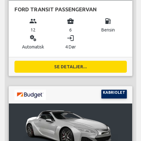
FORD TRANSIT PASSENGERVAN
group
business_center
local_gas_station
12
6
Bensin
miscellaneous_services
login
Automatisk
4 Dør
SE DETALJER...
KABRIOLET