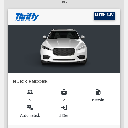
er:
LITEN SUV
BUICK ENCORE
group
business_center
local_gas_station
5
2
Bensin
miscellaneous_services
login
Automatisk
5 Dør