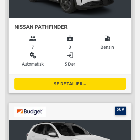
NISSAN PATHFINDER
group
business_center
local_gas_station
7
3
Bensin
miscellaneous_services
login
Automatisk
5 Dør
SE DETALJER...
SUV