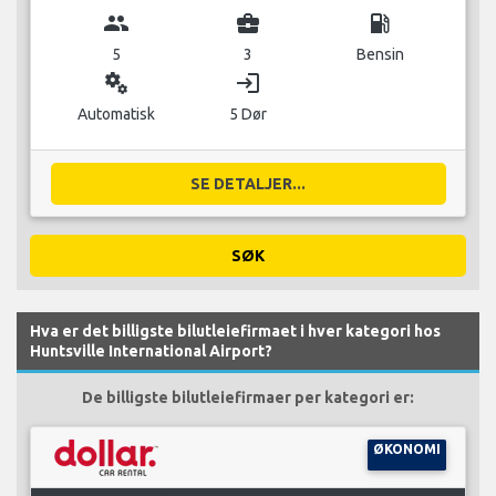
group
business_center
local_gas_station
5
3
Bensin
miscellaneous_services
login
Automatisk
5 Dør
SE DETALJER...
SØK
Hva er det billigste bilutleiefirmaet i hver kategori hos
Huntsville International Airport?
De billigste bilutleiefirmaer per kategori er:
ØKONOMI