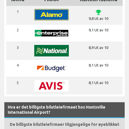
emoji_events
1
9,8 Ut av 10
2
9,1 Ut av 10
3
8,9 Ut av 10
4
8,1 Ut av 10
5
8,1 Ut av 10
Hva er det billigste bilutleiefirmaet hos Huntsville
International Airport?
De billigste bilutleiefirmaer tilgjengelige for øyeblikket