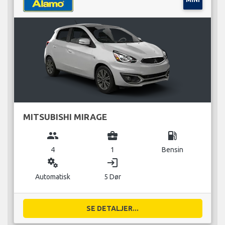
MITSUBISHI MIRAGE
group
business_center
local_gas_station
4
1
Bensin
miscellaneous_services
login
Automatisk
5 Dør
SE DETALJER...