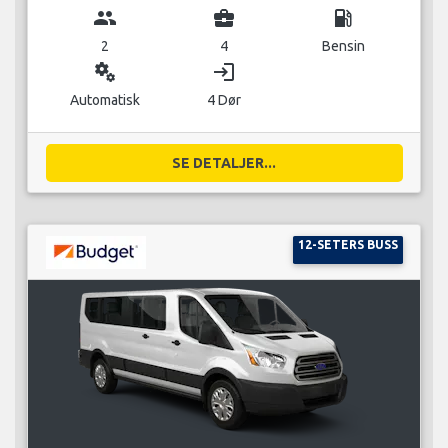
group
business_center
local_gas_station
2
4
Bensin
miscellaneous_services
login
Automatisk
4 Dør
SE DETALJER...
12-SETERS BUSS