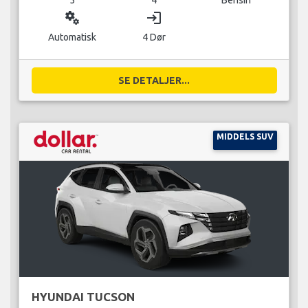
miscellaneous_services
login
Automatisk
4 Dør
SE DETALJER...
MIDDELS SUV
HYUNDAI TUCSON