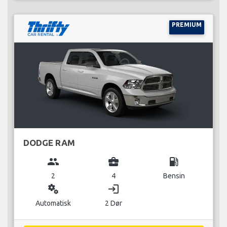
PREMIUM
DODGE RAM
group
business_center
local_gas_station
2
4
Bensin
miscellaneous_services
login
Automatisk
2 Dør