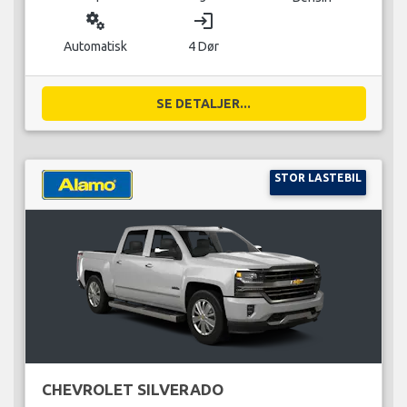
miscellaneous_services
login
Automatisk
4 Dør
SE DETALJER...
STOR LASTEBIL
CHEVROLET SILVERADO