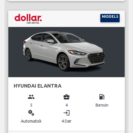
MIDDELS
HYUNDAI ELANTRA
group
business_center
local_gas_station
5
4
Bensin
miscellaneous_services
login
Automatisk
4 Dør