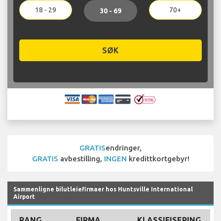
18 - 29
70+
30 - 69
SØK
GRATIS
endringer,
GRATIS
avbestilling,
INGEN
kredittkortgebyr!
Sammenligne bilutleiefirmaer hos Huntsville International
Airport
RANG
FIRMA
KLASSIFISERING