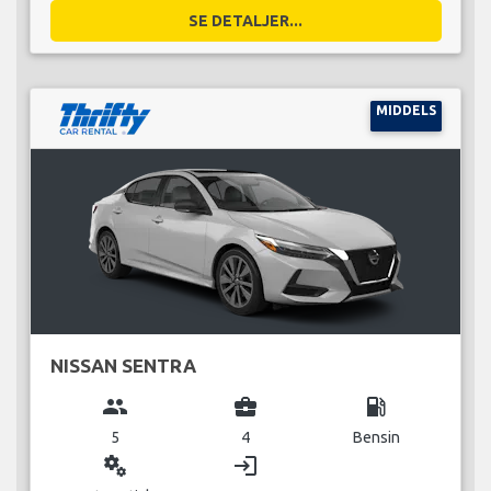
SE DETALJER...
MIDDELS
NISSAN SENTRA
group
business_center
local_gas_station
5
4
Bensin
miscellaneous_services
login