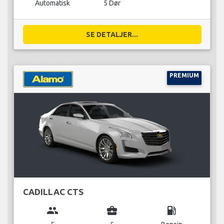
Automatisk
5 Dør
SE DETALJER...
PREMIUM
CADILLAC CTS
group
business_center
local_gas_station