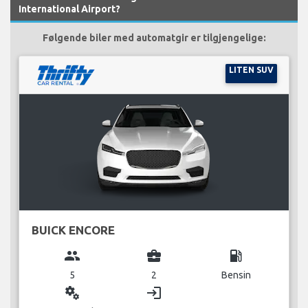
International Airport?
Følgende biler med automatgir er tilgjengelige:
LITEN SUV
BUICK ENCORE
group
business_center
local_gas_station
5
2
Bensin
miscellaneous_services
login