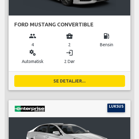
FORD MUSTANG CONVERTIBLE
group
business_center
local_gas_station
4
2
Bensin
miscellaneous_services
login
Automatisk
2 Dør
SE DETALJER...
LUKSUS