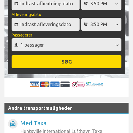
Afleveringsdato
Passagerer
SØG
Andre transportmuligheder
Med Taxa
local_taxi
Huntsville International Lufthavn Taxa