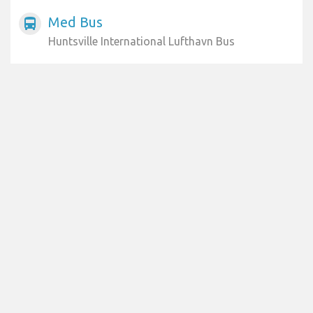
Med Bus
directions_bus
Huntsville International Lufthavn Bus