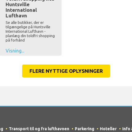
Huntsville
International
Lufthavn
Se alle butikker, der er
tilgængelige på Huntsville
International Lufthavn -
planlæg din toldfri shopping
på forhånd
Visning...
FLERE NYTTIGE OPLYSNINGER
ng
Transport til og fra lufthavnen
Parkering
Hoteller
Info