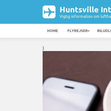
Huntsville In
Vigtig information om luftha
HOME
FLYREJSER
BILUDL
}