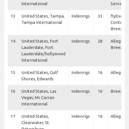
International
Services,
13
United States, Tampa,
Indenrigs
33
flyExclus
Tampa International
Contour A
Breeze A
14
United States, Fort
Indenrigs
28
Allegiant 
Lauderdale, Fort
Breeze A
Lauderdale/hollywood
International
15
United States, Gulf
Indenrigs
16
Allegiant
Shores, Edwards
16
United States, Las
Indenrigs
16
Breeze A
Vegas, Mc Carran
International
17
United States,
Indenrigs
16
Allegiant
Clearwater, St.
Petersburg-