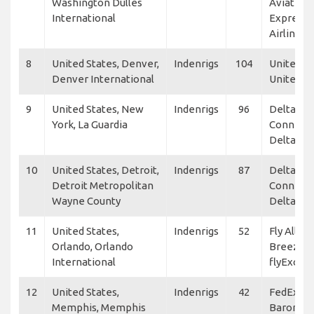
Washington Dulles
Aviation,
International
Express,
Airlines
8
United States, Denver,
Indenrigs
104
United E
Denver International
United Ai
9
United States, New
Indenrigs
96
Delta
York, La Guardia
Connecti
Delta Air
10
United States, Detroit,
Indenrigs
87
Delta
Detroit Metropolitan
Connecti
Wayne County
Delta Air
11
United States,
Indenrigs
52
Fly Allian
Orlando, Orlando
Breeze A
International
flyExclus
12
United States,
Indenrigs
42
FedEx Fe
Memphis, Memphis
Baron Av