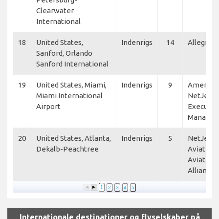
Clearwater
International
18
United States,
Indenrigs
14
Allegiant
Sanford, Orlando
Sanford International
19
United States, Miami,
Indenrigs
9
American
Miami International
NetJets,
Airport
Executiv
Manage
20
United States, Atlanta,
Indenrigs
5
NetJets, 
Dekalb-Peachtree
Aviation
Aviation, 
Alliance
1
2
3
4
5
Internationale destinationer og flyselskaber på