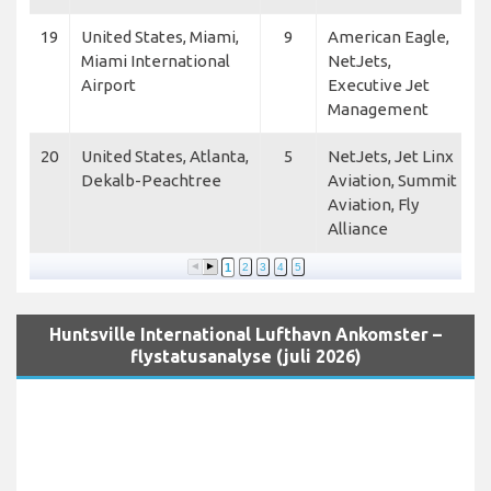
19
United States, Miami,
9
American Eagle,
Miami International
NetJets,
Airport
Executive Jet
Management
20
United States, Atlanta,
5
NetJets, Jet Linx
Dekalb-Peachtree
Aviation, Summit
Aviation, Fly
Alliance
1
2
3
4
5
Huntsville International Lufthavn Ankomster –
flystatusanalyse (juli 2026)