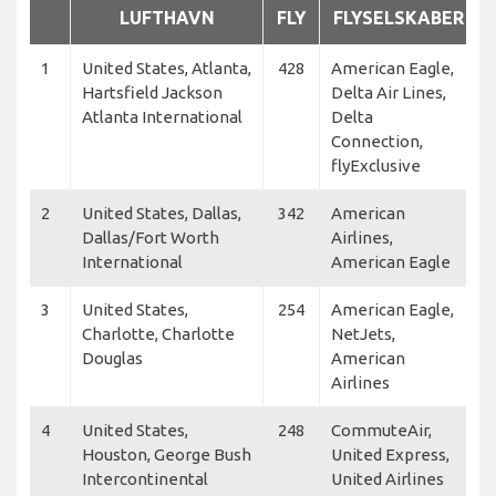
LUFTHAVN
FLY
FLYSELSKABER
1
United States, Atlanta,
428
American Eagle,
Hartsfield Jackson
Delta Air Lines,
Atlanta International
Delta
Connection,
flyExclusive
2
United States, Dallas,
342
American
Dallas/Fort Worth
Airlines,
International
American Eagle
3
United States,
254
American Eagle,
Charlotte, Charlotte
NetJets,
Douglas
American
Airlines
4
United States,
248
CommuteAir,
Houston, George Bush
United Express,
Intercontinental
United Airlines