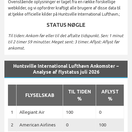
Ovenstående oplysninger er taget fra en række forskellige
webkilder, og vi opfordrer kraftigt alle brugere af disse data til
at tjekke officielle kilder på Huntsville International Lufthavn.;
STATUS NØGLE
Til tiden: Ankom før eller til det aftalte tidspunkt. Sen: 1 minut
til 2 timer 59 minutter. Meget sent: 3 timer. Aflyst: Aflyst før
ankomst.
Huntsville International Lufthavn Ankomster –
Analyse af flystatus juli 2026
TIL TIDEN
AFLYST
FLYSELSKAB
%
%
1
Allegiant Air
100
0
2
American Airlines
0
100