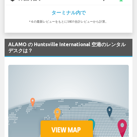
ターミナル内で
* 6 の最新レビューをもとに5831合計レビューから計算。
ALAMO の Huntsville International 空港のレンタル
デスクは？