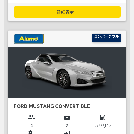
詳細表示...
コンバーチブル
FORD MUSTANG CONVERTIBLE
group
business_center
local_gas_station
4
2
ガソリン
miscellaneous_services
login