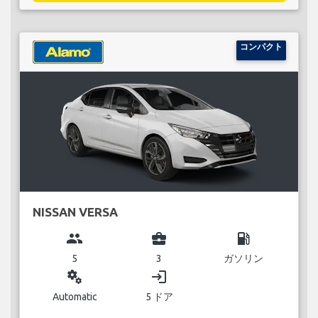
コンパクト
NISSAN VERSA
group
business_center
local_gas_station
5
3
ガソリン
miscellaneous_services
login
Automatic
5 ドア