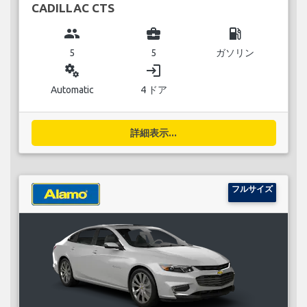
CADILLAC CTS
group
business_center
local_gas_station
5
5
ガソリン
miscellaneous_services
login
Automatic
4 ドア
詳細表示...
フルサイズ