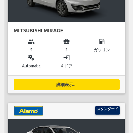
MITSUBISHI MIRAGE
group
business_center
local_gas_station
5
2
ガソリン
miscellaneous_services
login
Automatic
4 ドア
詳細表示...
スタンダード