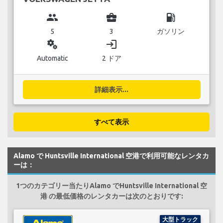
group
business_center
local_gas_station
5
3
ガソリン
miscellaneous_services
login
Automatic
2 ドア
詳細表示...
すべて表示
Alamo で Huntsville International 空港で利用可能なレンタカ
ーは：
1つのカテゴリー当たりAlamo でHuntsville International 空
港 の最低価格のレンタカーは次のとおりです:
大型トラック