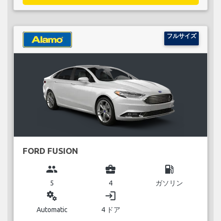
フルサイズ
FORD FUSION
group
business_center
local_gas_station
5
4
ガソリン
miscellaneous_services
login
Automatic
4 ドア