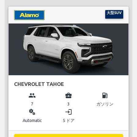
大型SUV
CHEVROLET TAHOE
group
business_center
local_gas_station
7
3
ガソリン
miscellaneous_services
login
Automatic
5 ドア