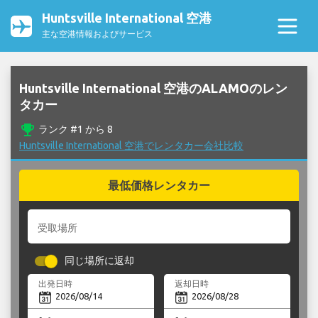
Huntsville International 空港
主な空港情報およびサービス
Huntsville International 空港のALAMOのレン
タカー
emoji_events
ランク #1 から 8
Huntsville International 空港でレンタカー会社比較
最低価格レンタカー
受取場所
同じ場所に返却
出発日時
返却日時