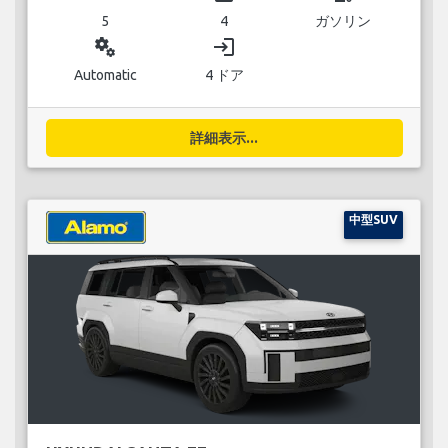
5
4
ガソリン
miscellaneous_services
login
Automatic
4 ドア
詳細表示...
中型SUV