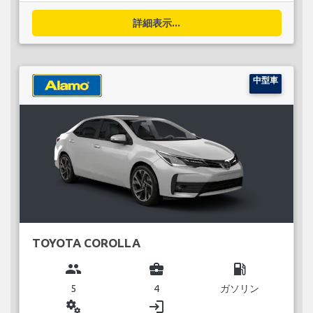
詳細表示...
中型車
TOYOTA COROLLA
group
business_center
local_gas_station
5
4
ガソリン
miscellaneous_services
login