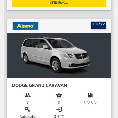
詳細表示...
ミニバン
DODGE GRAND CARAVAN
group
business_center
local_gas_station
7
3
ガソリン
miscellaneous_services
login
Automatic
5 ドア