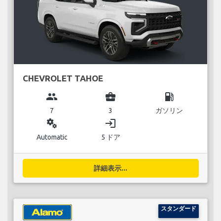
CHEVROLET TAHOE
group
business_center
local_gas_station
7
3
ガソリン
miscellaneous_services
login
Automatic
5 ドア
詳細表示...
スタンダード