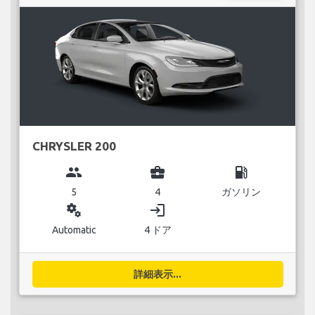
CHRYSLER 200
group
business_center
local_gas_station
5
4
ガソリン
miscellaneous_services
login
Automatic
4 ドア
詳細表示...