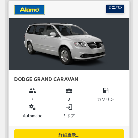
ミニバン
DODGE GRAND CARAVAN
group
business_center
local_gas_station
7
3
ガソリン
miscellaneous_services
login
Automatic
5 ドア
詳細表示...