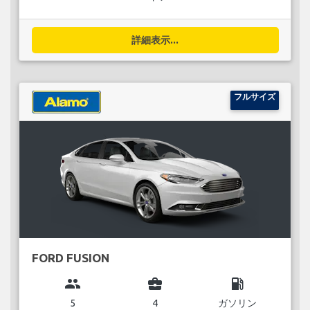
詳細表示...
フルサイズ
FORD FUSION
group
business_center
local_gas_station
5
4
ガソリン