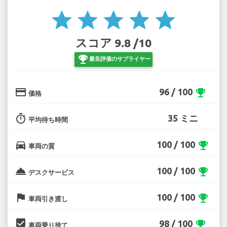
star
star
star
star
star
スコア 9.8 /10
emoji_events
最良評価のサプライヤー
credit_card
96 / 100
emoji_events
価格
timer
35 ミニ
平均待ち時間
directions_car
100 / 100
emoji_events
車両の質
room_service
100 / 100
emoji_events
デスクサービス
flag
100 / 100
emoji_events
車両引き渡し
beenhere
98 / 100
emoji_events
車両乗り捨て