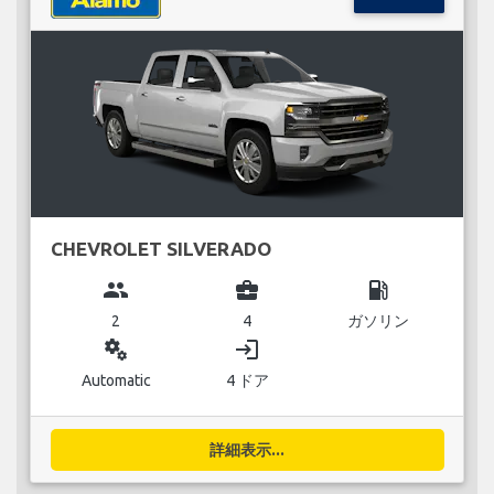
CHEVROLET SILVERADO
group
business_center
local_gas_station
2
4
ガソリン
miscellaneous_services
login
Automatic
4 ドア
詳細表示...