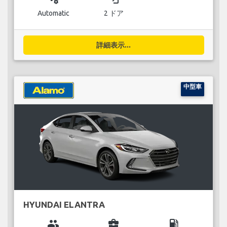
Automatic
2 ドア
詳細表示...
中型車
HYUNDAI ELANTRA
group
business_center
local_gas_station