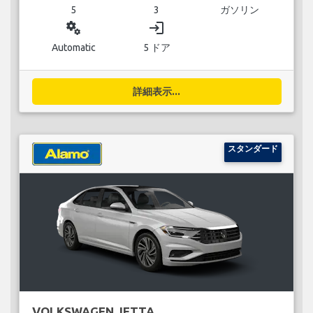
5
3
ガソリン
miscellaneous_services
login
Automatic
5 ドア
詳細表示...
スタンダード
VOLKSWAGEN JETTA