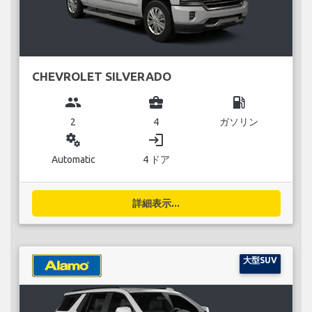
CHEVROLET SILVERADO
group
business_center
local_gas_station
2
4
ガソリン
miscellaneous_services
login
Automatic
4 ドア
詳細表示...
大型SUV