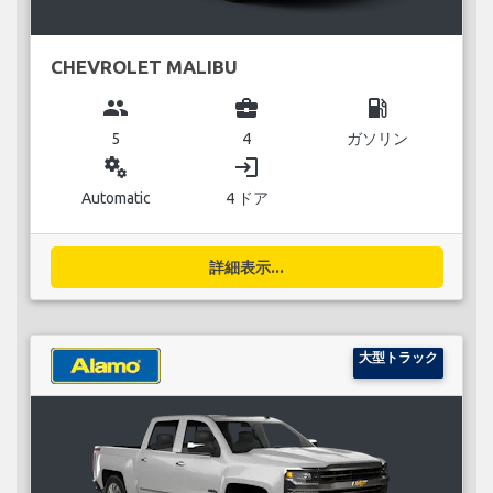
CHEVROLET MALIBU
group
business_center
local_gas_station
5
4
ガソリン
miscellaneous_services
login
Automatic
4 ドア
詳細表示...
大型トラック