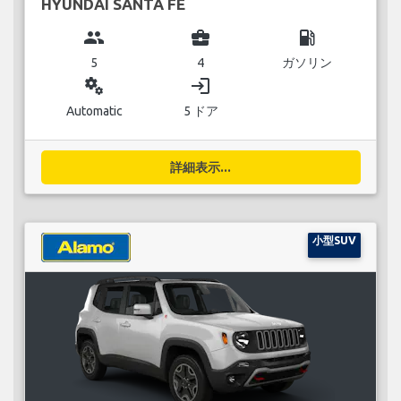
HYUNDAI SANTA FE
group
business_center
local_gas_station
5
4
ガソリン
miscellaneous_services
login
Automatic
5 ドア
詳細表示...
小型SUV