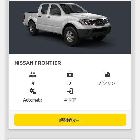
NISSAN FRONTIER
group
business_center
local_gas_station
4
3
ガソリン
miscellaneous_services
login
Automatic
4 ドア
詳細表示...