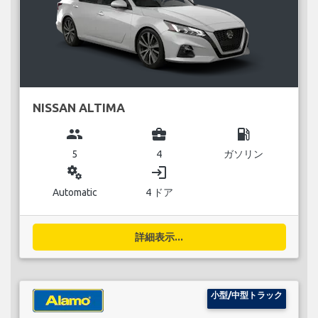
NISSAN ALTIMA
group
business_center
local_gas_station
5
4
ガソリン
miscellaneous_services
login
Automatic
4 ドア
詳細表示...
小型/中型トラック