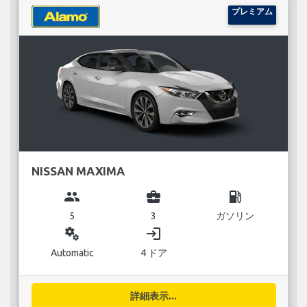
プレミアム
NISSAN MAXIMA
group
business_center
local_gas_station
5
3
ガソリン
miscellaneous_services
login
Automatic
4 ドア
詳細表示...