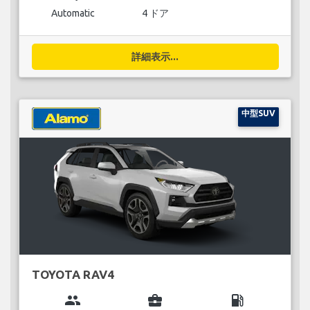
Automatic
4 ドア
詳細表示...
中型SUV
TOYOTA RAV4
group
business_center
local_gas_station