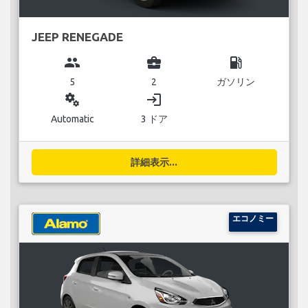
JEEP RENEGADE
group
business_center
local_gas_station
5
2
ガソリン
miscellaneous_services
login
Automatic
3 ドア
詳細表示...
エコノミー