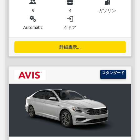
group
business_center
local_gas_station
5
4
ガソリン
miscellaneous_services
login
Automatic
4 ドア
詳細表示...
スタンダード