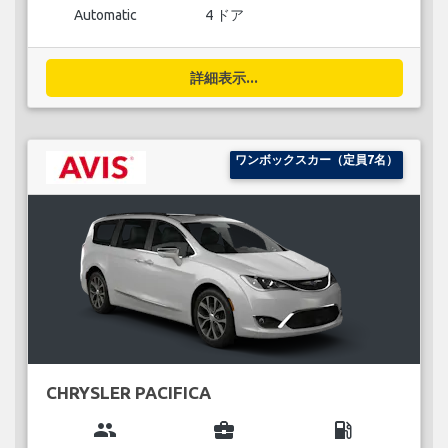
Automatic
4 ドア
詳細表示...
ワンボックスカー（定員7名）
CHRYSLER PACIFICA
group
business_center
local_gas_station