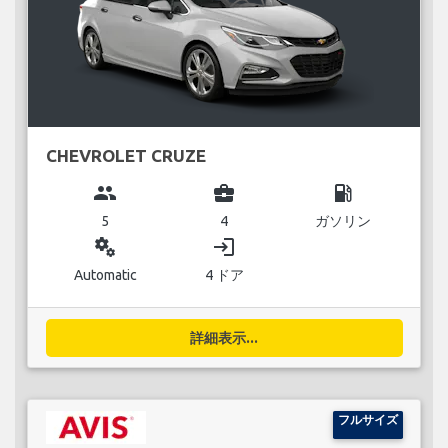
CHEVROLET CRUZE
group
business_center
local_gas_station
5
4
ガソリン
miscellaneous_services
login
Automatic
4 ドア
詳細表示...
フルサイズ