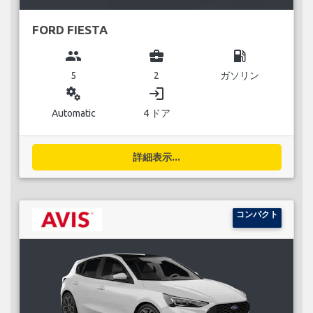
FORD FIESTA
group
business_center
local_gas_station
5
2
ガソリン
miscellaneous_services
login
Automatic
4 ドア
詳細表示...
コンパクト