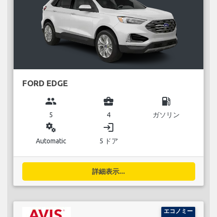
FORD EDGE
group
business_center
local_gas_station
5
4
ガソリン
miscellaneous_services
login
Automatic
5 ドア
詳細表示...
エコノミー