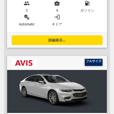
group
business_center
local_gas_station
5
4
ガソリン
miscellaneous_services
login
Automatic
4 ドア
詳細表示...
フルサイズ