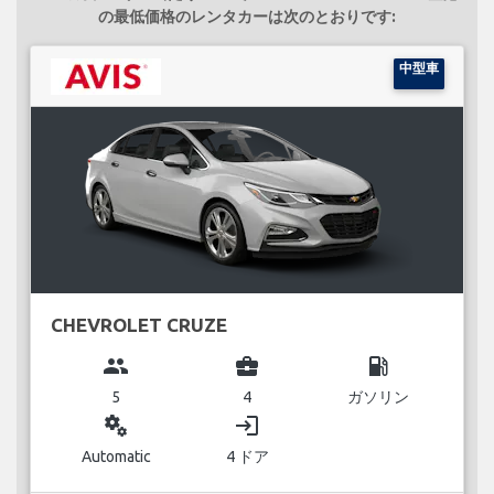
の最低価格のレンタカーは次のとおりです:
中型車
CHEVROLET CRUZE
group
business_center
local_gas_station
5
4
ガソリン
miscellaneous_services
login
Automatic
4 ドア