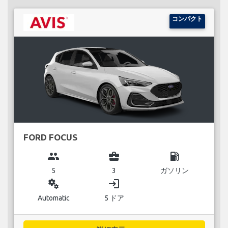
コンパクト
FORD FOCUS
group
business_center
local_gas_station
5
3
ガソリン
miscellaneous_services
login
Automatic
5 ドア