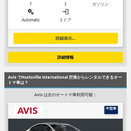
7
3
ガソリン
miscellaneous_services
login
Automatic
5 ドア
詳細表示...
詳細情報
Avis でHuntsville International 空港からレンタルできるオー
トマ車は？
Avis は次のオートマ車利用可能：
中型車