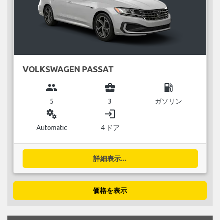
VOLKSWAGEN PASSAT
group
business_center
local_gas_station
5
3
ガソリン
miscellaneous_services
login
Automatic
4 ドア
詳細表示...
価格を表示