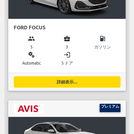
FORD FOCUS
group
business_center
local_gas_station
5
3
ガソリン
miscellaneous_services
login
Automatic
5 ドア
詳細表示...
プレミアム