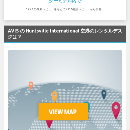
ターミナル内で
* 927 の最新レビューをもとに2316合計レビューから計算。
AVIS の Huntsville International 空港のレンタルデス
クは？