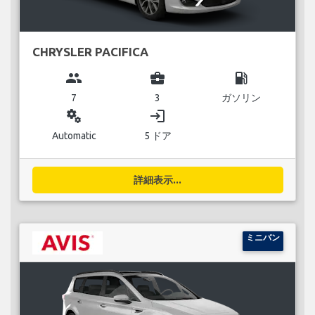
CHRYSLER PACIFICA
group
business_center
local_gas_station
7
3
ガソリン
miscellaneous_services
login
Automatic
5 ドア
詳細表示...
ミニバン