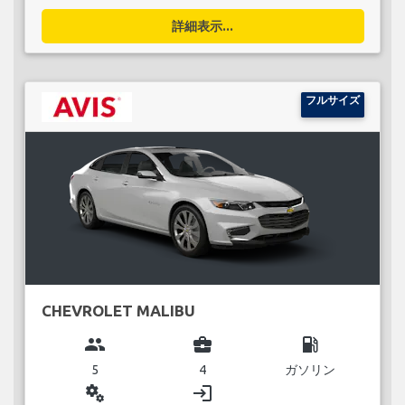
詳細表示...
フルサイズ
CHEVROLET MALIBU
group
business_center
local_gas_station
5
4
ガソリン
miscellaneous_services
login