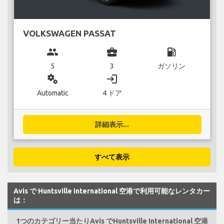
VOLKSWAGEN PASSAT
group
business_center
local_gas_station
5
3
ガソリン
miscellaneous_services
login
Automatic
4 ドア
詳細表示...
すべて表示
Avis で Huntsville International 空港で利用可能なレンタカー
は：
1つのカテゴリー当たりAvis でHuntsville International 空港