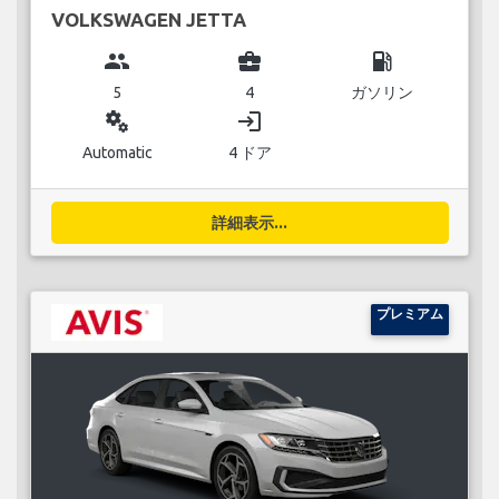
VOLKSWAGEN JETTA
group
business_center
local_gas_station
5
4
ガソリン
miscellaneous_services
login
Automatic
4 ドア
詳細表示...
プレミアム