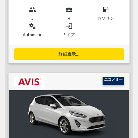
group
business_center
local_gas_station
5
4
ガソリン
miscellaneous_services
login
Automatic
5 ドア
詳細表示...
エコノミー