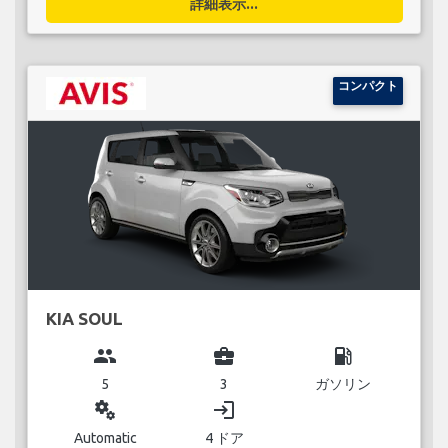
詳細表示...
コンパクト
KIA SOUL
group
business_center
local_gas_station
5
3
ガソリン
miscellaneous_services
login
Automatic
4 ドア