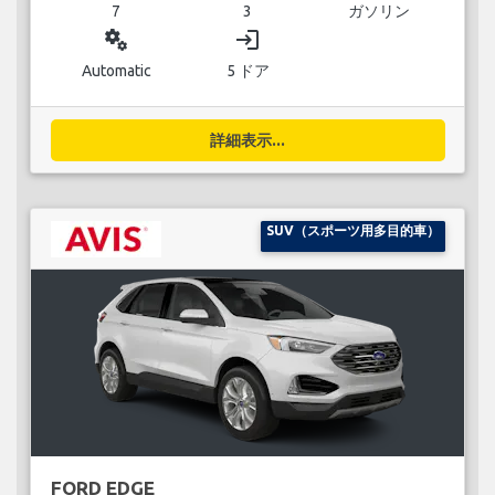
7
3
ガソリン
miscellaneous_services
login
Automatic
5 ドア
詳細表示...
SUV（スポーツ用多目的車）
FORD EDGE