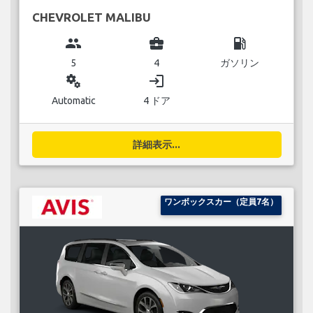
CHEVROLET MALIBU
group
business_center
local_gas_station
5
4
ガソリン
miscellaneous_services
login
Automatic
4 ドア
詳細表示...
ワンボックスカー（定員7名）