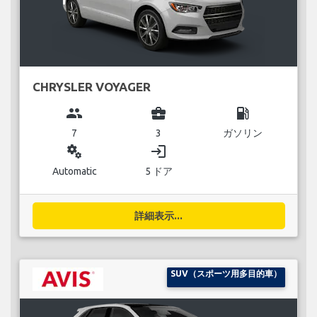
CHRYSLER VOYAGER
group
business_center
local_gas_station
7
3
ガソリン
miscellaneous_services
login
Automatic
5 ドア
詳細表示...
SUV（スポーツ用多目的車）