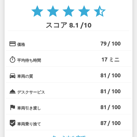
star
star
star
star
star_half
スコア 8.1 /10
credit_card
79 / 100
価格
timer
17 ミニ
平均待ち時間
directions_car
81 / 100
車両の質
room_service
81 / 100
デスクサービス
flag
81 / 100
車両引き渡し
beenhere
87 / 100
車両乗り捨て