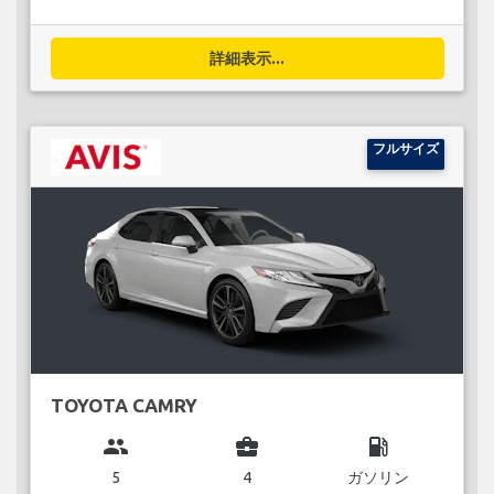
詳細表示...
フルサイズ
TOYOTA CAMRY
group
business_center
local_gas_station
5
4
ガソリン