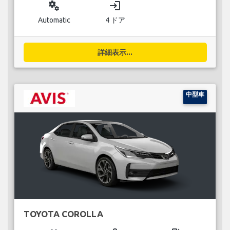
miscellaneous_services
login
Automatic
4 ドア
詳細表示...
中型車
TOYOTA COROLLA