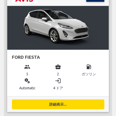
FORD FIESTA
group
business_center
local_gas_station
5
2
ガソリン
miscellaneous_services
login
Automatic
4 ドア
詳細表示...