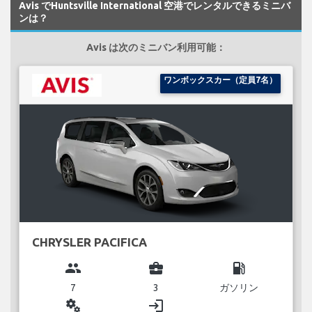
Avis でHuntsville International 空港でレンタルできるミニバ
ンは？
Avis は次のミニバン利用可能：
ワンボックスカー（定員7名）
CHRYSLER PACIFICA
group
business_center
local_gas_station
7
3
ガソリン
miscellaneous_services
login