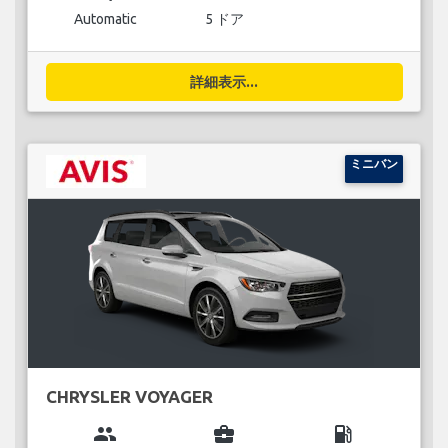
Automatic
5 ドア
詳細表示...
ミニバン
CHRYSLER VOYAGER
group
business_center
local_gas_station