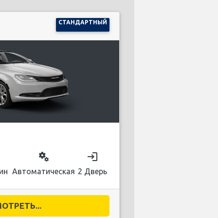
СТАНДАРТНЫЙ
on
miscellaneous_services
login
ин
Автоматическая
2 Дверь
ОТРЕТЬ...