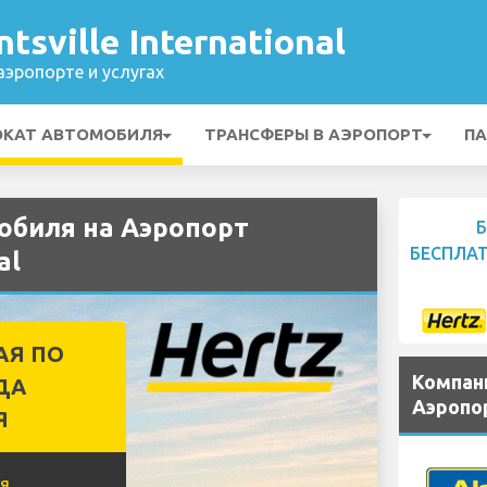
sville International
эропорте и услугах
ОКАТ АВТОМОБИЛЯ
ТРАНСФЕРЫ В АЭРОПОРТ
ПА
обиля на Аэропорт
БЕСПЛА
al
АЯ ПО
Компан
ДА
Аэропор
Я
я