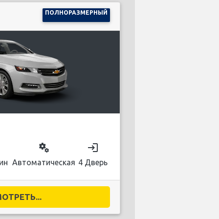
ПОЛНОРАЗМЕРНЫЙ
on
miscellaneous_services
login
ин
Автоматическая
4 Дверь
ОТРЕТЬ...