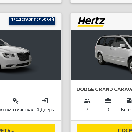
ПРЕДСТАВИТЕЛЬСКИЙ
DODGE GRAND CARAV
miscellaneous_services
login
group
business_center
local_gas_stati
втоматическая
4 Дверь
7
3
Бенз
ТЬ...
ПОСМ