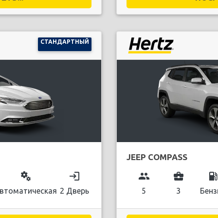
СТАНДАРТНЫЙ
JEEP COMPASS
miscellaneous_services
login
group
business_center
local_gas_stati
втоматическая
2 Дверь
5
3
Бенз