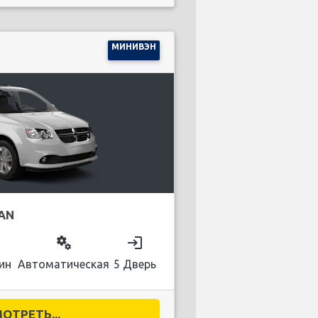
МИНИВЭН
AN
on
miscellaneous_services
login
ин
Автоматическая
5 Дверь
ОТРЕТЬ...