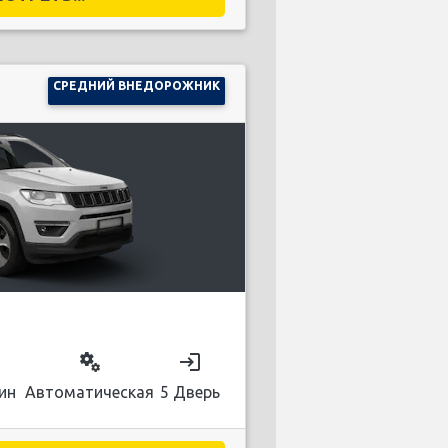
СРЕДНИЙ ВНЕДОРОЖНИК
on
miscellaneous_services
login
ин
Автоматическая
5 Дверь