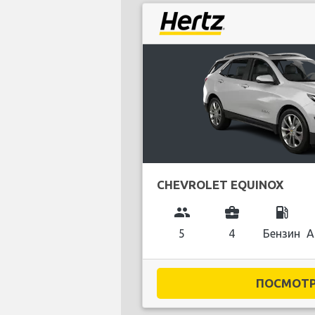
CHEVROLET EQUINOX
group
business_center
local_gas_station
5
4
Бензин
А
ПОСМОТРЕ