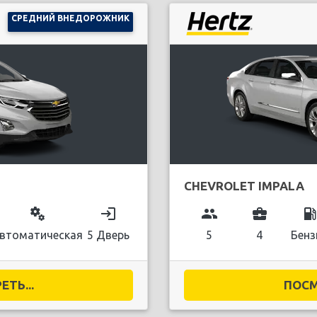
СРЕДНИЙ ВНЕДОРОЖНИК
CHEVROLET IMPALA
miscellaneous_services
login
group
business_center
local_gas_stati
втоматическая
5 Дверь
5
4
Бенз
ТЬ...
ПОСМ