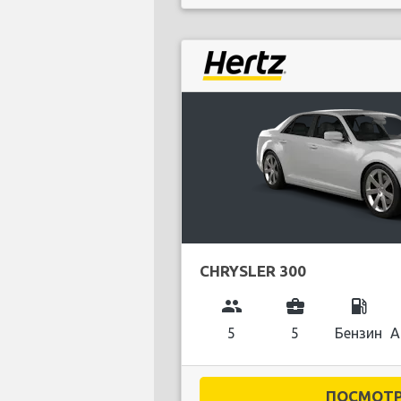
CHRYSLER 300
group
business_center
local_gas_station
5
5
Бензин
А
ПОСМОТРЕ