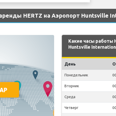
ренды HERTZ на Аэропорт Huntsville Int
Какие часы работы 
Huntsville Internation
День
О
Понедельник
00
Вторник
00
Среда
00
Четверг
00