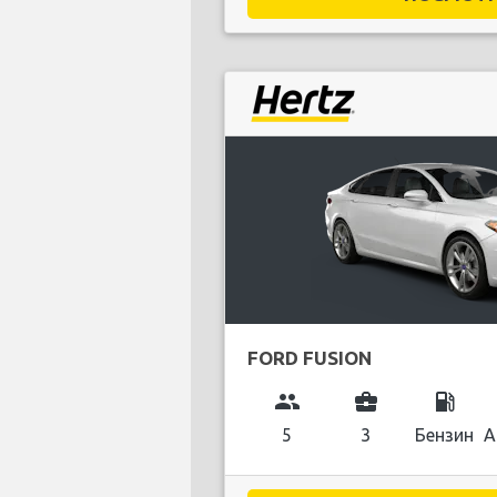
FORD FUSION
group
business_center
local_gas_station
5
3
Бензин
А