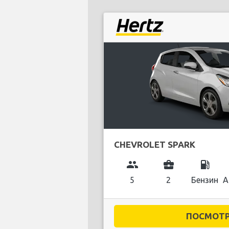
CHEVROLET SPARK
group
business_center
local_gas_station
5
2
Бензин
А
ПОСМОТРЕ