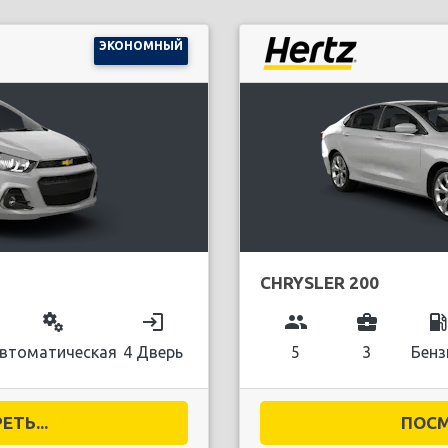
ЭКОНОМНЫЙ
CHRYSLER 200
miscellaneous_services
login
group
business_center
local_gas_stati
втоматическая
4 Дверь
5
3
Бенз
ТЬ...
ПОСМ