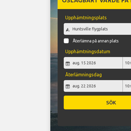
OSLAGBART VÄRDE PÅ
Upphämtningsplats
Återlämna på annan plats
Upphämtningsdatum
Återlämningsdag
SÖK