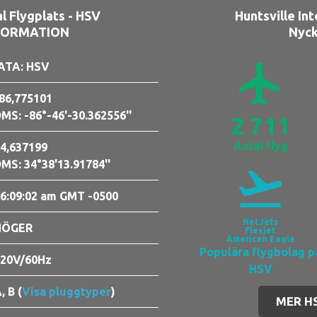
al Flygplats - HSV
Huntsville Int
FORMATION
Nyck
airplanemode_active
ATA: HSV
86,775101
MS: -86°-46'-30.362556''
2 711
Antal flyg
4,637199
MS: 34°38'13.91784''
flight_takeoff
6:09:04 am GMT -0500
NetJets
HÖGER
Flexjet
American Eagle
Populära flygbolag p
20V/60Hz
HSV
, B (
Visa pluggtyper
)
MER H