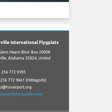
ville International Flygplats
lenn Hearn Blvd. Box 20008
ille, Alabama 35824, United
 256 772 9395
 256 772 9661 (Hittegods)
fo@hsvairport.org
//www.flyhuntsville.com/