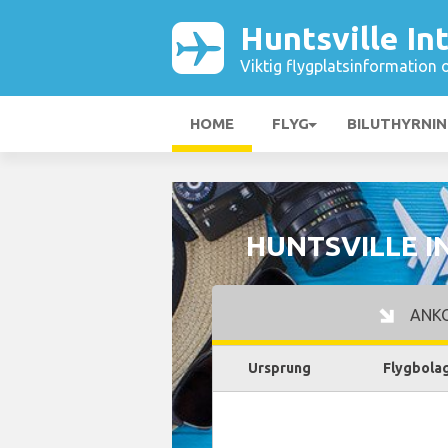
Huntsville In
Viktig flygplatsinformation 
HOME
FLYG
BILUTHYRNI
HUNTSVILLE I
ANK
Ursprung
Flygbola