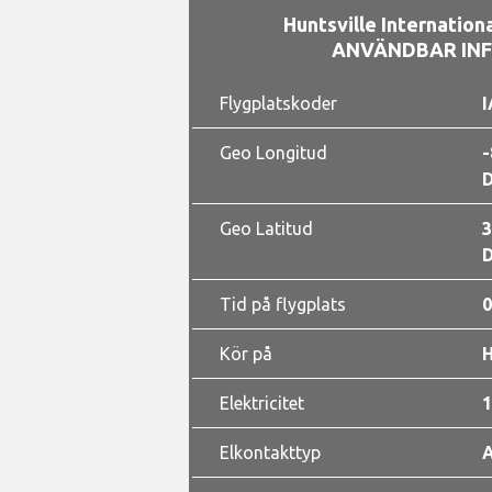
Huntsville Internation
ANVÄNDBAR IN
Flygplatskoder
I
Geo Longitud
-
D
Geo Latitud
3
D
Tid på flygplats
0
Kör på
Elektricitet
1
Elkontakttyp
A