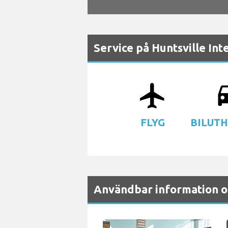
Service på Huntsville Int
airplanemode_active
driv
FLYG
BILUT
Användbar information om