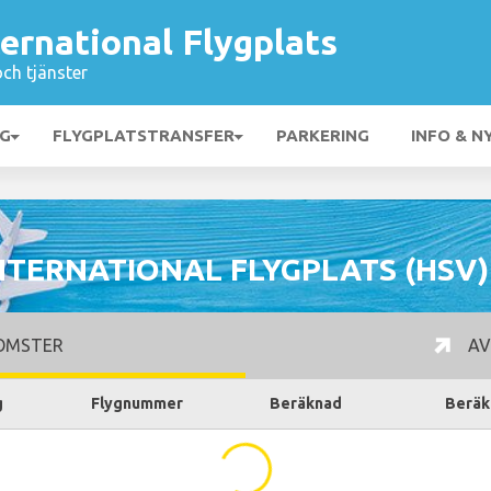
ternational Flygplats
och tjänster
NG
FLYGPLATSTRANSFER
PARKERING
INFO & N
NTERNATIONAL FLYGPLATS (HSV
OMSTER
AV
g
Flygnummer
Beräknad
Beräk
...