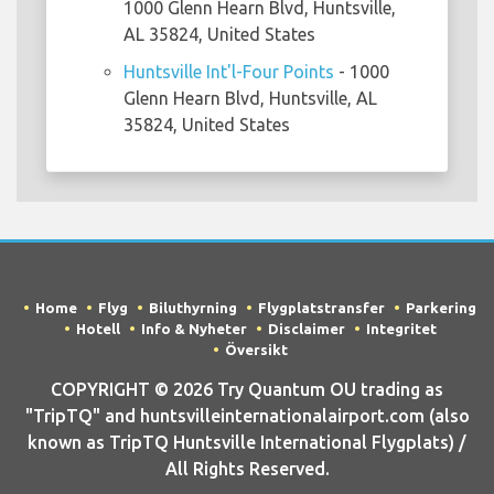
1000 Glenn Hearn Blvd, Huntsville,
AL 35824, United States
Huntsville Int'l-Four Points
- 1000
Glenn Hearn Blvd, Huntsville, AL
35824, United States
Home
Flyg
Biluthyrning
Flygplatstransfer
Parkering
Hotell
Info & Nyheter
Disclaimer
Integritet
Översikt
COPYRIGHT © 2026 Try Quantum OU trading as
"TripTQ" and huntsvilleinternationalairport.com (also
known as TripTQ Huntsville International Flygplats) /
All Rights Reserved.