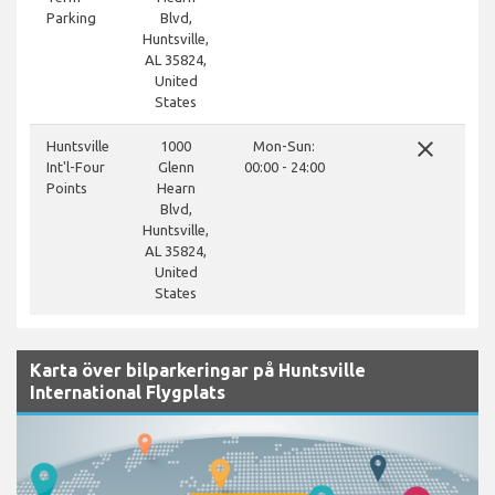
Parking
Blvd,
Huntsville,
AL 35824,
United
States
close
Huntsville
1000
Mon-Sun:
Int'l-Four
Glenn
00:00 - 24:00
Points
Hearn
Blvd,
Huntsville,
AL 35824,
United
States
Karta över bilparkeringar på Huntsville
International Flygplats