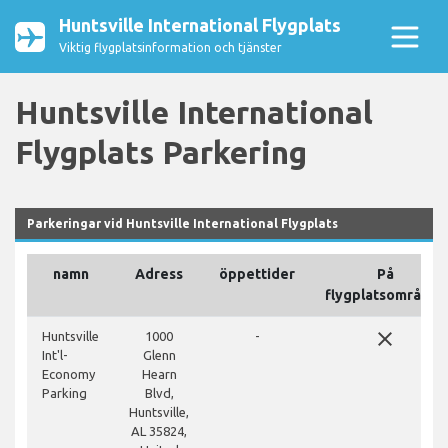
Huntsville International Flygplats
Viktig flygplatsinformation och tjänster
Huntsville International
Flygplats Parkering
Parkeringar vid Huntsville International Flygplats
namn
Adress
öppettider
På
flygplatsområdet
close
Huntsville
1000
-
Int'l-
Glenn
Economy
Hearn
Parking
Blvd,
Huntsville,
AL 35824,