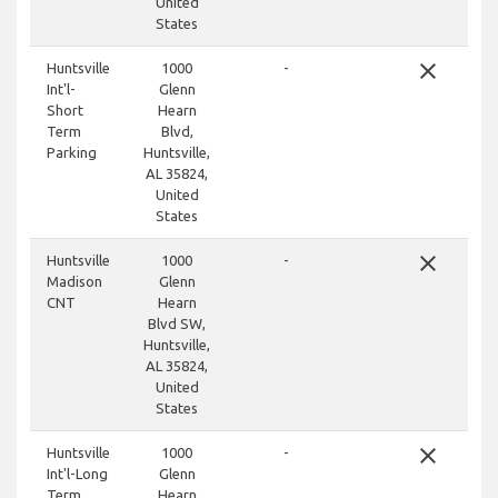
United
States
close
Huntsville
1000
-
Int'l-
Glenn
Short
Hearn
Term
Blvd,
Parking
Huntsville,
AL 35824,
United
States
close
Huntsville
1000
-
Madison
Glenn
CNT
Hearn
Blvd SW,
Huntsville,
AL 35824,
United
States
close
Huntsville
1000
-
Int'l-Long
Glenn
Term
Hearn