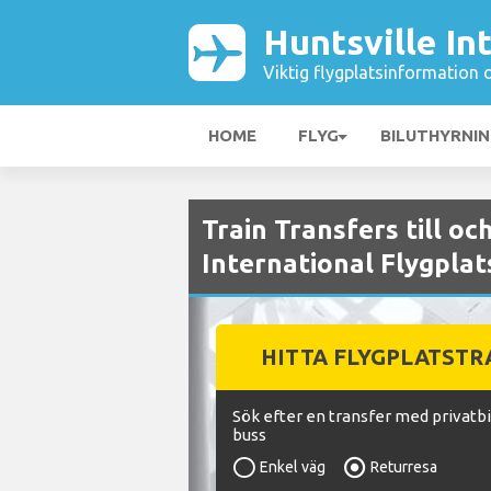
Huntsville In
Viktig flygplatsinformation 
HOME
FLYG
BILUTHYRNI
Train Transfers till oc
International Flygplat
HITTA FLYGPLATST
Sök efter en transfer med privatbil
buss
Enkel väg
Returresa