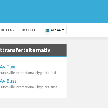
YHETER
HOTELL
svenska
ttransfertalternativ
Av Taxi
Huntsville International Flygplats Taxi
Av Buss
Huntsville International Flygplats Buss