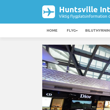
Huntsville In
Viktig flygplatsinformation 
HOME
FLYG
BILUTHYRNI