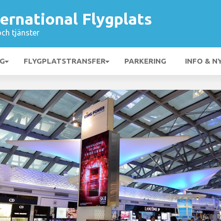
ternational Flygplats
och tjänster
NG
FLYGPLATSTRANSFER
PARKERING
INFO & N