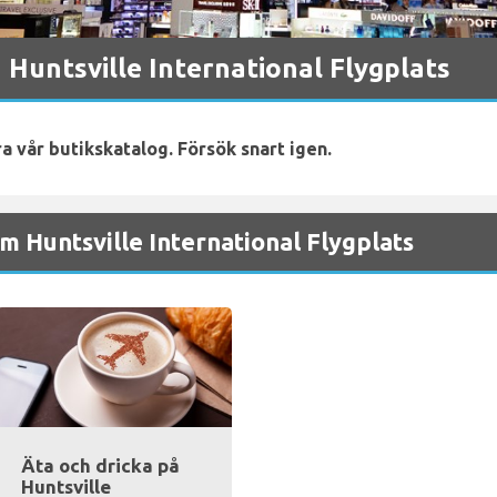
Huntsville International Flygplats
ra vår butikskatalog. Försök snart igen.
 Huntsville International Flygplats
Äta och dricka på
Huntsville