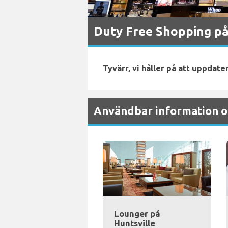
Duty Free Shopping på 
Tyvärr, vi håller på att uppdate
Användbar information om
Lounger på
Huntsville