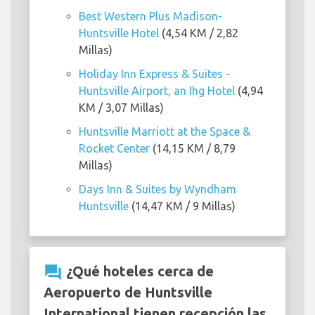
Best Western Plus Madison-
Huntsville Hotel
(4,54 KM / 2,82
Millas)
Holiday Inn Express & Suites -
Huntsville Airport, an Ihg Hotel
(4,94
KM / 3,07 Millas)
Huntsville Marriott at the Space &
Rocket Center
(14,15 KM / 8,79
Millas)
Days Inn & Suites by Wyndham
Huntsville
(14,47 KM / 9 Millas)
question_answer
¿Qué hoteles cerca de
Aeropuerto de Huntsville
International tienen recepción las