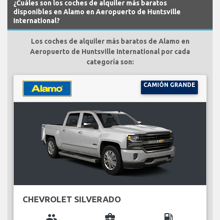
¿Cuáles son los coches de alquiler más baratos
disponibles en Alamo en Aeropuerto de Huntsville
International?
Los coches de alquiler más baratos de Alamo en
Aeropuerto de Huntsville International por cada
categoría son:
CAMIÓN GRANDE
CHEVROLET SILVERADO
group
business_center
local_gas_station