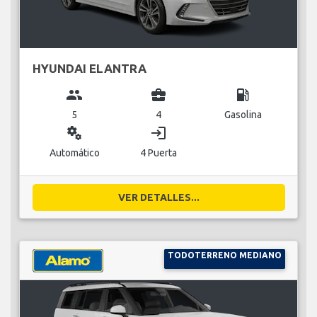
HYUNDAI ELANTRA
group
business_center
local_gas_station
5
4
Gasolina
miscellaneous_services
login
Automático
4 Puerta
VER DETALLES...
TODOTERRENO MEDIANO