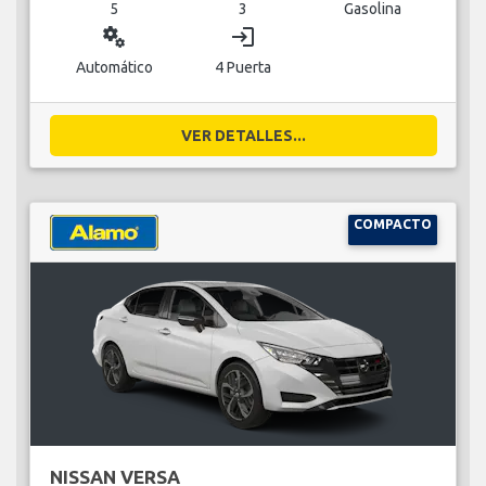
5
3
Gasolina
miscellaneous_services
login
Automático
4 Puerta
VER DETALLES...
COMPACTO
NISSAN VERSA