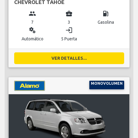
CHEVROLET TAHOE
group
business_center
local_gas_station
7
3
Gasolina
miscellaneous_services
login
Automático
5 Puerta
VER DETALLES...
MONOVOLUMEN