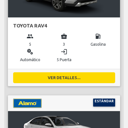
TOYOTA RAV4
group
business_center
local_gas_station
5
3
Gasolina
miscellaneous_services
login
Automático
5 Puerta
VER DETALLES...
ESTÁNDAR