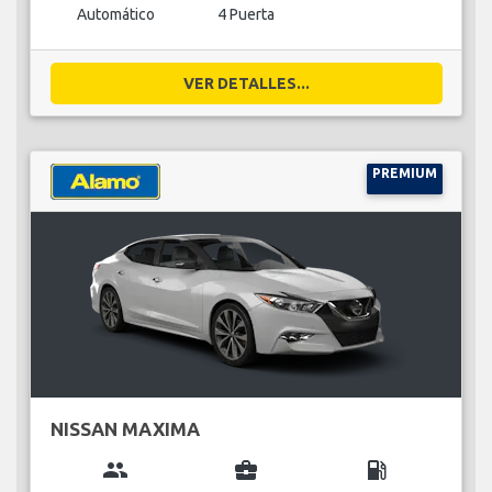
Automático
4 Puerta
VER DETALLES...
PREMIUM
NISSAN MAXIMA
group
business_center
local_gas_station