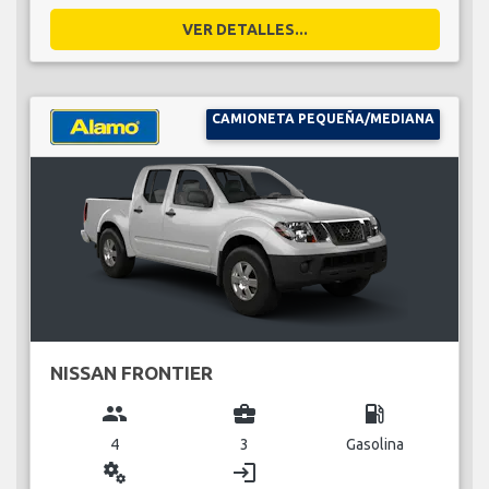
VER DETALLES...
CAMIONETA PEQUEÑA/MEDIANA
NISSAN FRONTIER
group
business_center
local_gas_station
4
3
Gasolina
miscellaneous_services
login