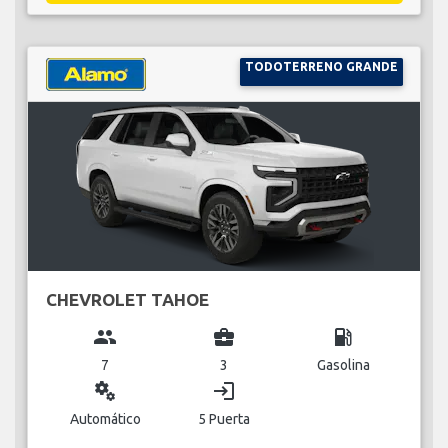
TODOTERRENO GRANDE
CHEVROLET TAHOE
group
business_center
local_gas_station
7
3
Gasolina
miscellaneous_services
login
Automático
5 Puerta