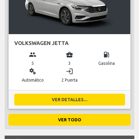
VOLKSWAGEN JETTA
group
business_center
local_gas_station
5
3
Gasolina
miscellaneous_services
login
Automático
2 Puerta
VER DETALLES...
VER TODO