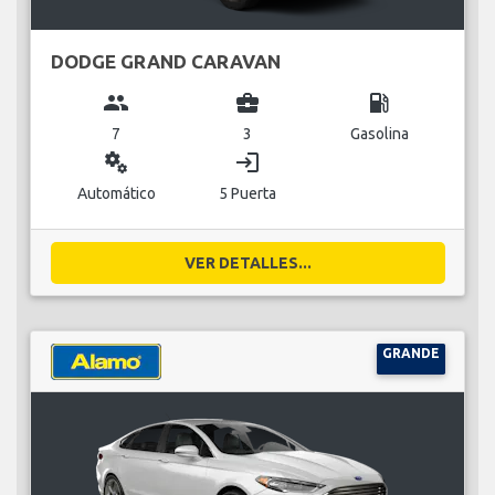
DODGE GRAND CARAVAN
group
business_center
local_gas_station
7
3
Gasolina
miscellaneous_services
login
Automático
5 Puerta
VER DETALLES...
GRANDE