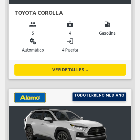
TOYOTA COROLLA
group
business_center
local_gas_station
5
4
Gasolina
miscellaneous_services
login
Automático
4 Puerta
VER DETALLES...
TODOTERRENO MEDIANO