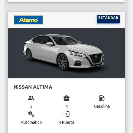
ESTÁNDAR
NISSAN ALTIMA
group
business_center
local_gas_station
5
4
Gasolina
miscellaneous_services
login
Automático
4 Puerta