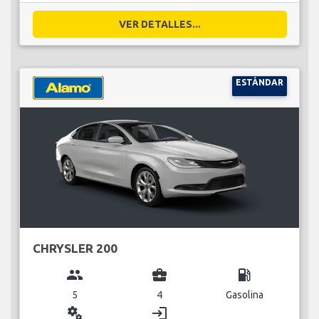
VER DETALLES...
ESTÁNDAR
CHRYSLER 200
group
business_center
local_gas_station
5
4
Gasolina
miscellaneous_services
login