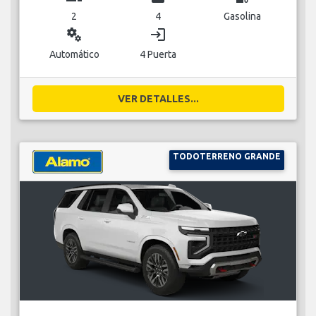
2
4
Gasolina
miscellaneous_services
login
Automático
4 Puerta
VER DETALLES...
TODOTERRENO GRANDE