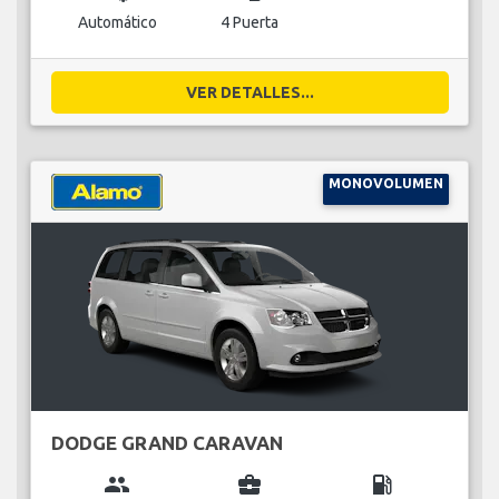
Automático
4 Puerta
VER DETALLES...
MONOVOLUMEN
DODGE GRAND CARAVAN
group
business_center
local_gas_station