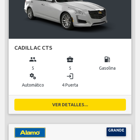
CADILLAC CTS
group
business_center
local_gas_station
5
5
Gasolina
miscellaneous_services
login
Automático
4 Puerta
VER DETALLES...
GRANDE