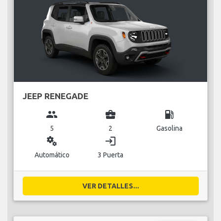
JEEP RENEGADE
group
business_center
local_gas_station
5
2
Gasolina
miscellaneous_services
login
Automático
3 Puerta
VER DETALLES...