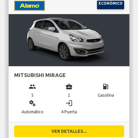
ECONÓMICO
MITSUBISHI MIRAGE
group
business_center
local_gas_station
5
2
Gasolina
miscellaneous_services
login
Automático
4 Puerta
VER DETALLES...