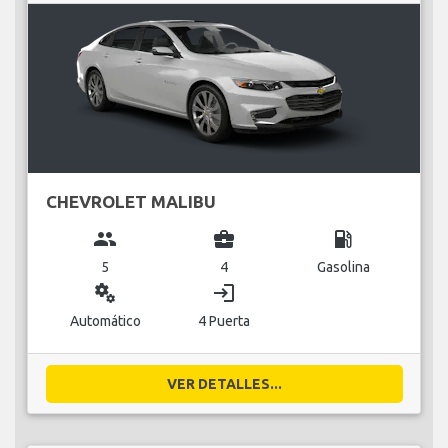
CHEVROLET MALIBU
group
business_center
local_gas_station
5
4
Gasolina
miscellaneous_services
login
Automático
4 Puerta
VER DETALLES...