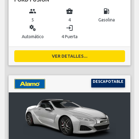
group
business_center
local_gas_station
5
4
Gasolina
miscellaneous_services
login
Automático
4 Puerta
VER DETALLES...
DESCAPOTABLE