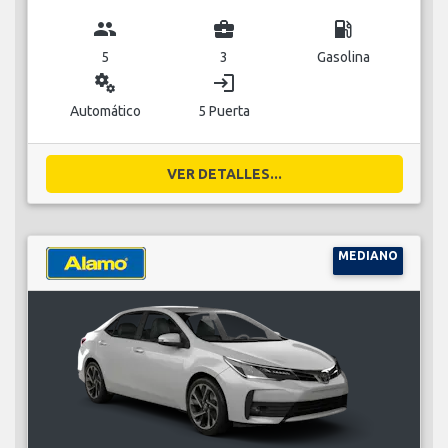
group
business_center
local_gas_station
5
3
Gasolina
miscellaneous_services
login
Automático
5 Puerta
VER DETALLES...
MEDIANO