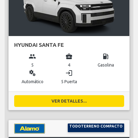
HYUNDAI SANTA FE
group
business_center
local_gas_station
5
4
Gasolina
miscellaneous_services
login
Automático
5 Puerta
VER DETALLES...
TODOTERRENO COMPACTO