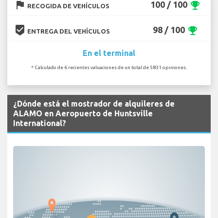
flag
100 / 100
emoji_events
RECOGIDA DE VEHÍCULOS
beenhere
98 / 100
emoji_events
ENTREGA DEL VEHÍCULOS
En el terminal
* Calculado de 6 recientes valuaciones de un total de 5831 opiniones.
¿Dónde está el mostrador de alquileres de
ALAMO en Aeropuerto de Huntsville
International?