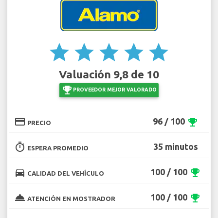
star
star
star
star
star
Valuación 9,8 de 10
emoji_events
PROVEEDOR MEJOR VALORADO
credit_card
96 / 100
emoji_events
PRECIO
timer
35 minutos
ESPERA PROMEDIO
directions_car
100 / 100
emoji_events
CALIDAD DEL VEHÍCULO
room_service
100 / 100
emoji_events
ATENCIÓN EN MOSTRADOR