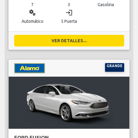
7
3
Gasolina
miscellaneous_services
login
Automático
5 Puerta
VER DETALLES...
GRANDE
FORD FUSION