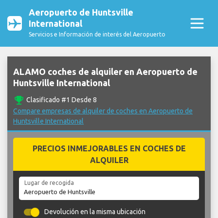
Aeropuerto de Huntsville
International
Servicios e Información de interés del Aeropuerto
ALAMO coches de alquiler en Aeropuerto de
Huntsville International
emoji_events
Clasificado #1 Desde 8
Compare empresas de alquiler de coches en Aeropuerto de
Huntsville International
PRECIOS INMEJORABLES EN COCHES DE
ALQUILER
Lugar de recogida
Devolución en la misma ubicación