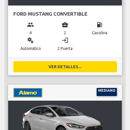
FORD MUSTANG CONVERTIBLE
group
business_center
local_gas_station
4
2
Gasolina
miscellaneous_services
login
Automático
2 Puerta
VER DETALLES...
MEDIANO