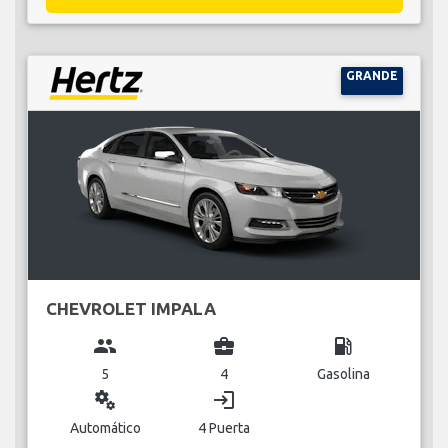
GRANDE
CHEVROLET IMPALA
group
business_center
local_gas_station
5
4
Gasolina
miscellaneous_services
login
Automático
4 Puerta