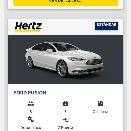
VER DETALLES...
ESTÁNDAR
FORD FUSION
group
business_center
local_gas_station
5
3
Gasolina
miscellaneous_services
login
Automático
2 Puerta