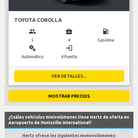
TOYOTA COROLLA
group
business_center
local_gas_station
5
4
Gasolina
miscellaneous_services
login
Automático
4 Puerta
VER DETALLES...
MOSTRAR PRECIOS
¿Cuáles vehículos minivolúmenes tiene Hertz de oferta en
Aeropuerto de Huntsville International?
Hertz ofrece los siguientes monovolúmenes: