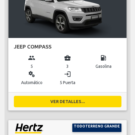
JEEP COMPASS
group
business_center
local_gas_station
5
3
Gasolina
miscellaneous_services
login
Automático
5 Puerta
VER DETALLES...
TODOTERRENO GRANDE