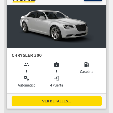
CHRYSLER 300
group
business_center
local_gas_station
5
5
Gasolina
miscellaneous_services
login
Automático
4 Puerta
VER DETALLES...