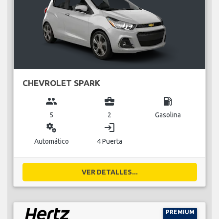
CHEVROLET SPARK
group
business_center
local_gas_station
5
2
Gasolina
miscellaneous_services
login
Automático
4 Puerta
VER DETALLES...
PREMIUM