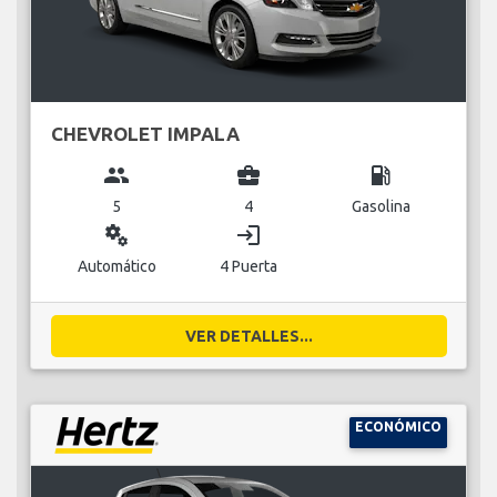
CHEVROLET IMPALA
group
business_center
local_gas_station
5
4
Gasolina
miscellaneous_services
login
Automático
4 Puerta
VER DETALLES...
ECONÓMICO