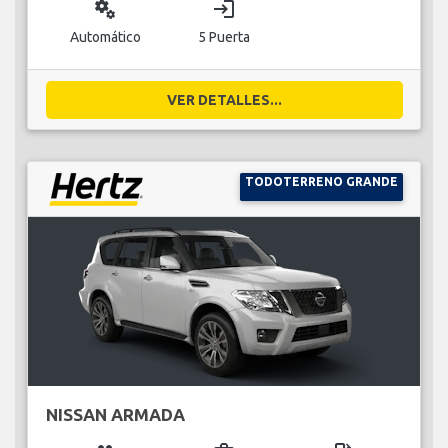
miscellaneous_services
login
Automático
5 Puerta
VER DETALLES...
TODOTERRENO GRANDE
NISSAN ARMADA