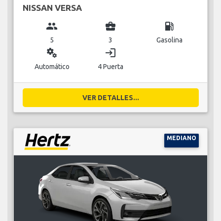
NISSAN VERSA
group
business_center
local_gas_station
5
3
Gasolina
miscellaneous_services
login
Automático
4 Puerta
VER DETALLES...
MEDIANO