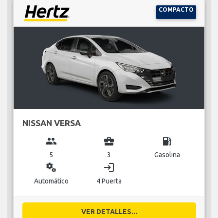
COMPACTO
NISSAN VERSA
group
business_center
local_gas_station
5
3
Gasolina
miscellaneous_services
login
Automático
4 Puerta
VER DETALLES...