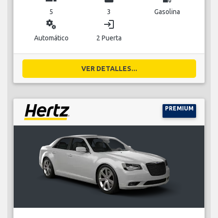
5
3
Gasolina
miscellaneous_services
login
Automático
2 Puerta
VER DETALLES...
PREMIUM