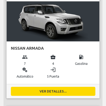
NISSAN ARMADA
group
business_center
local_gas_station
7
4
Gasolina
miscellaneous_services
login
Automático
5 Puerta
VER DETALLES...