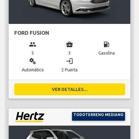
FORD FUSION
group
business_center
local_gas_station
5
3
Gasolina
miscellaneous_services
login
Automático
2 Puerta
VER DETALLES...
TODOTERRENO MEDIANO