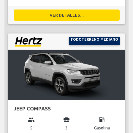
VER DETALLES...
TODOTERRENO MEDIANO
JEEP COMPASS
group
business_center
local_gas_station
5
3
Gasolina