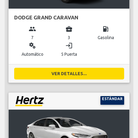
DODGE GRAND CARAVAN
group
business_center
local_gas_station
7
3
Gasolina
miscellaneous_services
login
Automático
5 Puerta
VER DETALLES...
ESTÁNDAR