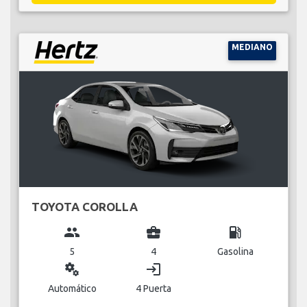
MEDIANO
TOYOTA COROLLA
group
business_center
local_gas_station
5
4
Gasolina
miscellaneous_services
login
Automático
4 Puerta