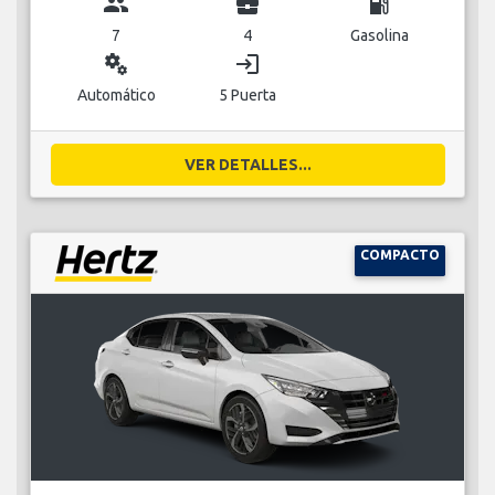
group
business_center
local_gas_station
7
4
Gasolina
miscellaneous_services
login
Automático
5 Puerta
VER DETALLES...
COMPACTO