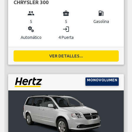
CHRYSLER 300
group
business_center
local_gas_station
5
5
Gasolina
miscellaneous_services
login
Automático
4 Puerta
VER DETALLES...
MONOVOLUMEN