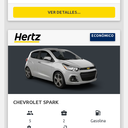
VER DETALLES...
ECONÓMICO
CHEVROLET SPARK
group
business_center
local_gas_station
5
2
Gasolina