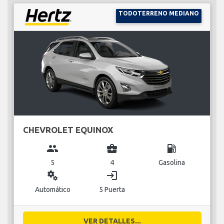
TODOTERRENO MEDIANO
CHEVROLET EQUINOX
group
business_center
local_gas_station
5
4
Gasolina
miscellaneous_services
login
Automático
5 Puerta
VER DETALLES...