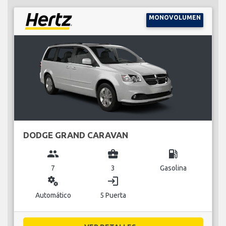
MONOVOLUMEN
DODGE GRAND CARAVAN
group
business_center
local_gas_station
7
3
Gasolina
miscellaneous_services
login
Automático
5 Puerta