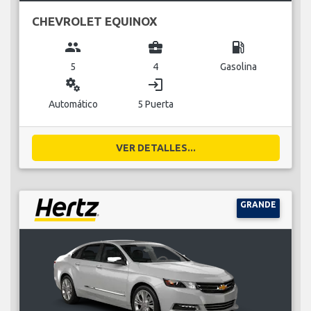
CHEVROLET EQUINOX
group
business_center
local_gas_station
5
4
Gasolina
miscellaneous_services
login
Automático
5 Puerta
VER DETALLES...
GRANDE