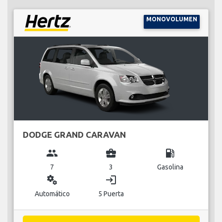
MONOVOLUMEN
DODGE GRAND CARAVAN
group
business_center
local_gas_station
7
3
Gasolina
miscellaneous_services
login
Automático
5 Puerta