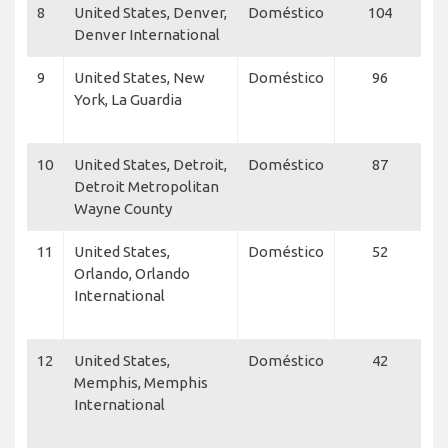
8
United States, Denver,
Doméstico
104
U
Denver International
U
9
United States, New
Doméstico
96
D
York, La Guardia
C
D
10
United States, Detroit,
Doméstico
87
D
Detroit Metropolitan
C
Wayne County
D
11
United States,
Doméstico
52
Fl
Orlando, Orlando
B
International
A
f
12
United States,
Doméstico
42
F
Memphis, Memphis
B
International
S
N