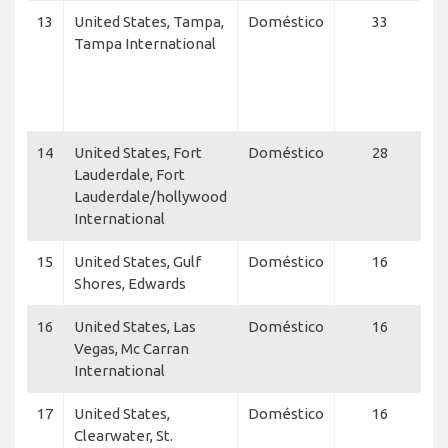
13
United States, Tampa,
Doméstico
33
fl
Tampa International
C
A
B
A
14
United States, Fort
Doméstico
28
Al
Lauderdale, Fort
B
Lauderdale/hollywood
A
International
15
United States, Gulf
Doméstico
16
A
Shores, Edwards
16
United States, Las
Doméstico
16
B
Vegas, Mc Carran
A
International
17
United States,
Doméstico
16
A
Clearwater, St.