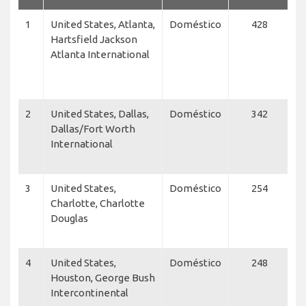
1
United States, Atlanta,
Doméstico
428
A
Hartsfield Jackson
E
Atlanta International
L
C
f
2
United States, Dallas,
Doméstico
342
A
Dallas/Fort Worth
Ai
International
A
E
3
United States,
Doméstico
254
A
Charlotte, Charlotte
E
Douglas
A
A
4
United States,
Doméstico
248
C
Houston, George Bush
U
Intercontinental
U