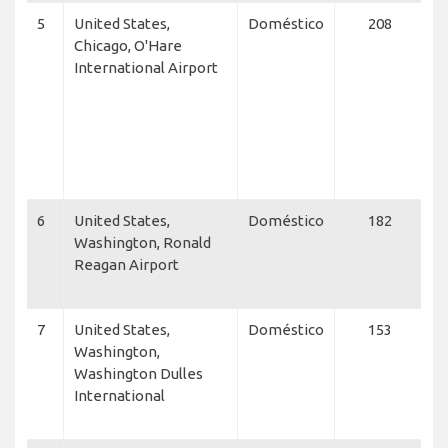
5
United States,
Doméstico
208
A
Chicago, O'Hare
E
International Airport
E
S
A
Ai
A
A
6
United States,
Doméstico
182
A
Washington, Ronald
E
Reagan Airport
A
A
7
United States,
Doméstico
153
FA
Washington,
B
Washington Dulles
A
International
U
U