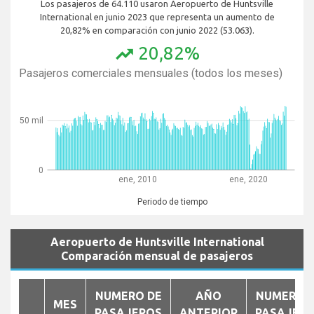
Los pasajeros de 64.110 usaron Aeropuerto de Huntsville
International en junio 2023 que representa un aumento de
20,82% en comparación con junio 2022 (53.063).
20,82%
trending_up
Pasajeros comerciales mensuales (todos los meses)
50 mil
0
ene, 2010
ene, 2020
Periodo de tiempo
Aeropuerto de Huntsville International
Comparación mensual de pasajeros
NUMERO DE
AÑO
NUMERO 
MES
PASAJEROS
ANTERIOR
PASAJER