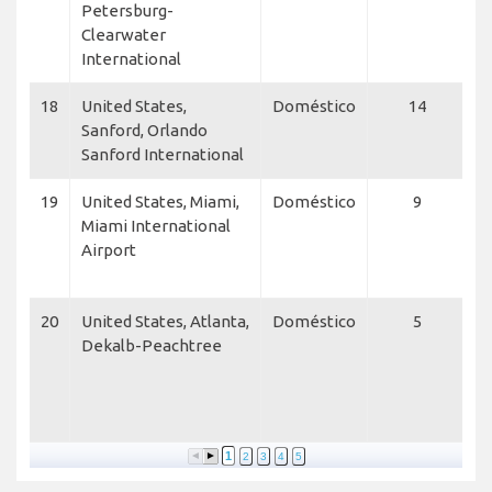
Petersburg-
Clearwater
International
18
United States,
Doméstico
14
A
Sanford, Orlando
Sanford International
19
United States, Miami,
Doméstico
9
A
Miami International
E
Airport
E
M
20
United States, Atlanta,
Doméstico
5
N
Dekalb-Peachtree
L
S
Av
A
1
2
3
4
5