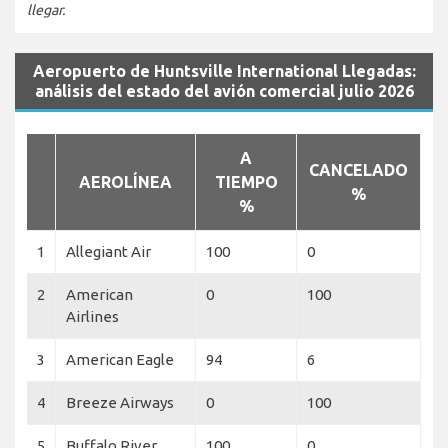
llegar.
Aeropuerto de Huntsville International Llegadas:
análisis del estado del avión comercial julio 2026
A
CANCELADO
AEROLÍNEA
TIEMPO
%
%
1
Allegiant Air
100
0
2
American
0
100
Airlines
3
American Eagle
94
6
4
Breeze Airways
0
100
5
Buffalo River
100
0