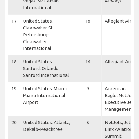
Vegas, Mc Carran
Airways
International
17
United States,
16
Allegiant Air
Clearwater, St.
Petersburg-
Clearwater
International
18
United States,
14
Allegiant Air
Sanford, Orlando
Sanford International
19
United States, Miami,
9
American
Miami International
Eagle, NetJets,
Airport
Executive Jet
Management
20
United States, Atlanta,
5
NetJets, Jet
Dekalb-Peachtree
Linx Aviation,
Summit