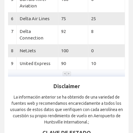
Aviation
6
Delta Air Lines
75
25
7
Delta
92
8
Connection
8
NetJets
100
0
9
United Express
90
10
Disclaimer
La información anterior se ha obtenido de una variedad de
fuentes web y recomendamos encarecidamente a todos los
usuarios de estos datos que verifiquen con cada aerolínea en
cuestión su propio rendimiento de vuelo en Aeropuerto de
Huntsville International.;
CLAVE DE ESTADO