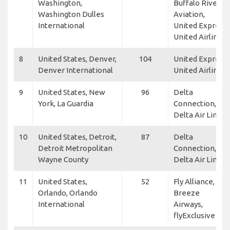
Washington,
Buffalo River
Washington Dulles
Aviation,
International
United Express,
United Airlines
8
United States, Denver,
104
United Express,
Denver International
United Airlines
9
United States, New
96
Delta
York, La Guardia
Connection,
Delta Air Lines
10
United States, Detroit,
87
Delta
Detroit Metropolitan
Connection,
Wayne County
Delta Air Lines
11
United States,
52
Fly Alliance,
Orlando, Orlando
Breeze
International
Airways,
flyExclusive