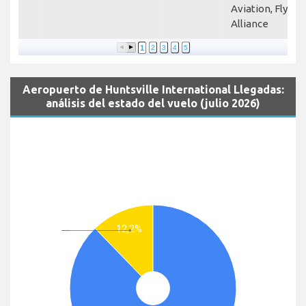
Aviation, Fly
Alliance
1
2
3
4
5
Aeropuerto de Huntsville International Llegadas:
análisis del estado del vuelo (julio 2026)
12,2%