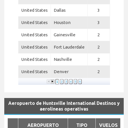
United States
Dallas
3
United States
Houston
3
United States
Gainesville
2
United States
Fort Lauderdale
2
United States
Nashville
2
United States
Denver
2
1
2
3
4
5
6
Aeropuerto de Huntsville International Destinos y
aerolíneas operativas
AEROPUERTO
TIPO
VUELOS
A