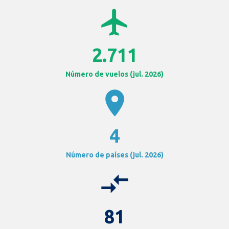
airplanemode_active
2.711
Número de vuelos (jul. 2026)
location_on
4
Número de países (jul. 2026)
compare_arrows
81