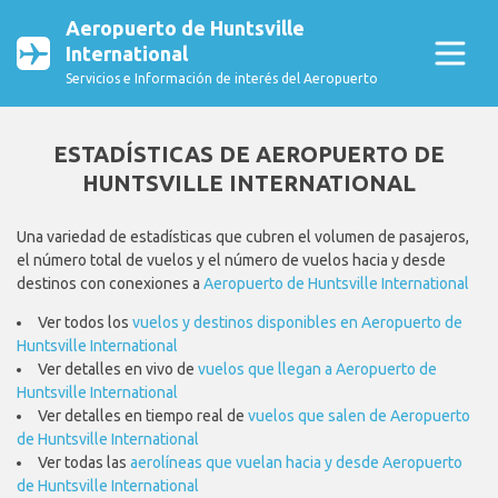
Aeropuerto de Huntsville
International
Servicios e Información de interés del Aeropuerto
ESTADÍSTICAS DE AEROPUERTO DE
HUNTSVILLE INTERNATIONAL
Una variedad de estadísticas que cubren el volumen de pasajeros,
el número total de vuelos y el número de vuelos hacia y desde
destinos con conexiones a
Aeropuerto de Huntsville International
Ver todos los
vuelos y destinos disponibles en Aeropuerto de
Huntsville International
Ver detalles en vivo de
vuelos que llegan a Aeropuerto de
Huntsville International
Ver detalles en tiempo real de
vuelos que salen de Aeropuerto
de Huntsville International
Ver todas las
aerolíneas que vuelan hacia y desde Aeropuerto
de Huntsville International