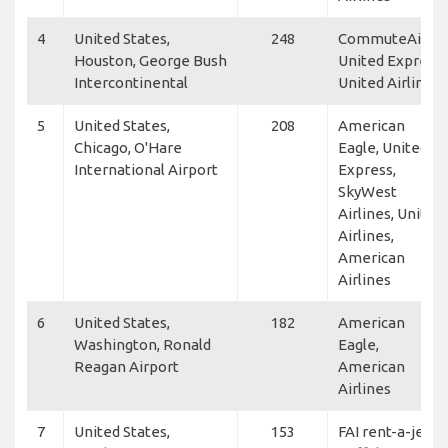
4
United States,
248
CommuteAir,
Houston, George Bush
United Express,
Intercontinental
United Airlines
5
United States,
208
American
Chicago, O'Hare
Eagle, United
International Airport
Express,
SkyWest
Airlines, United
Airlines,
American
Airlines
6
United States,
182
American
Washington, Ronald
Eagle,
Reagan Airport
American
Airlines
7
United States,
153
FAI rent-a-jet,