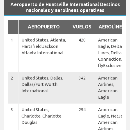
Aeropuerto de Huntsville International Destinos
nacionales y aerolíneas operativas
AEROPUERTO
VUELOS
AEROLÍNEAS
1
United States, Atlanta,
428
American
Hartsfield Jackson
Eagle, Delta Air
Atlanta International
Lines, Delta
Connection,
flyExclusive
2
United States, Dallas,
342
American
Dallas/Fort Worth
Airlines,
International
American
Eagle
3
United States,
254
American
Charlotte, Charlotte
Eagle, NetJets,
Douglas
American
Airlines