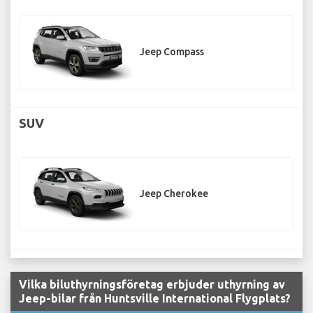
Jeep Compass
SUV
Jeep Cherokee
Vilka biluthyrningsföretag erbjuder uthyrning av
Jeep-bilar från Huntsville International Flygplats?