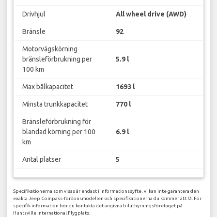
Drivhjul
All wheel drive (AWD)
Bränsle
92
Motorvägskörning
bränsleförbrukning per
5.9 l
100 km
Max bålkapacitet
1693 l
Minsta trunkkapacitet
770 l
Bränsleförbrukning för
blandad körning per 100
6.9 l
km
Antal platser
5
Specifikationerna som visas är endast i informationssyfte, vi kan inte garantera den
exakta Jeep Compass-fordonsmodellen och specifikationerna du kommer att få. För
specifik information bör du kontakta det angivna biluthyrningsföretaget på
Huntsville International Flygplats.