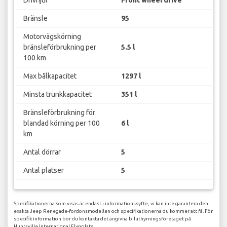
Drivhjul
Front wheel drive
Bränsle
95
Motorvägskörning
bränsleförbrukning per
5.5 l
100 km
Max bålkapacitet
1297 l
Minsta trunkkapacitet
351 l
Bränsleförbrukning för
blandad körning per 100
6 l
km
Antal dörrar
5
Antal platser
5
Specifikationerna som visas är endast i informationssyfte, vi kan inte garantera den
exakta Jeep Renegade-fordonsmodellen och specifikationerna du kommer att få. För
specifik information bör du kontakta det angivna biluthyrningsföretaget på
Huntsville International Flygplats.