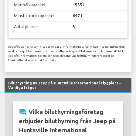
Max bålkapacitet
1555 l
Minsta trunkkapacitet
697 l
Antal platser
5
Specifikationerna som visas är endast i informationssyfte, vi kan inte garantera den
exakta Jeep Cherokee-fordonsmodellen och specifikationerna du kommer att få. För
specifik information bör du kontakta det angivna biluthyrningsföretaget på
Huntsville International Flygplats.
Biluthyrning av Jeep på Huntsville International Flygplats –
Vanliga frågor
question_answer
Vilka biluthyrningsföretag
erbjuder biluthyrning från Jeep på
Huntsville International