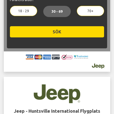
18 - 29
70+
30 - 69
SÖK
Jeep - Huntsville International Flygplats