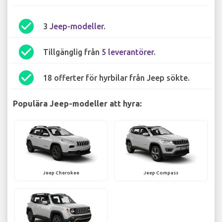
check_circle
3
Jeep-modeller
.
check_circle
Tillgänglig från
5 leverantörer
.
check_circle
18 offerter för hyrbilar från Jeep sökte.
Populära Jeep-modeller att hyra:
Jeep Cherokee
Jeep Compass