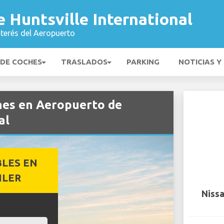
 Huntsville International
nterés del Aeropuerto
 DE COCHES
TRASLADOS
PARKING
NOTICIAS Y
ches en Aeropuerto de
al
BLES EN
ILER
Nissa