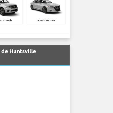
an Armada
Nissan Maxima
 de Huntsville