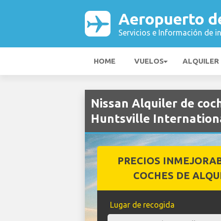
Aeropuerto de
Servicios e Información de i
HOME
VUELOS
ALQUILER
Nissan Alquiler de co
Huntsville Internation
PRECIOS INMEJORA
COCHES DE ALQU
Lugar de recogida