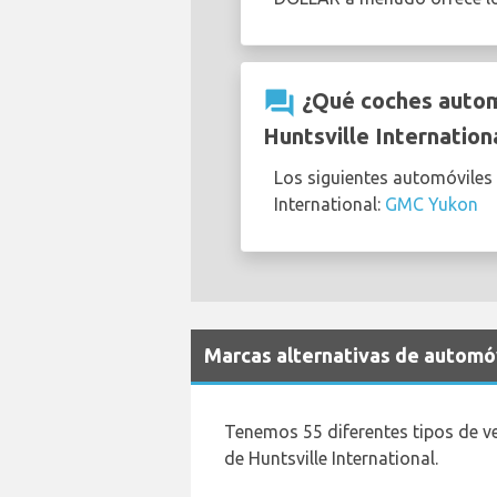
question_answer
¿Qué coches automá
Huntsville Internation
Los siguientes automóviles
International:
GMC Yukon
Marcas alternativas de automóv
Tenemos 55 diferentes tipos de v
de Huntsville International.