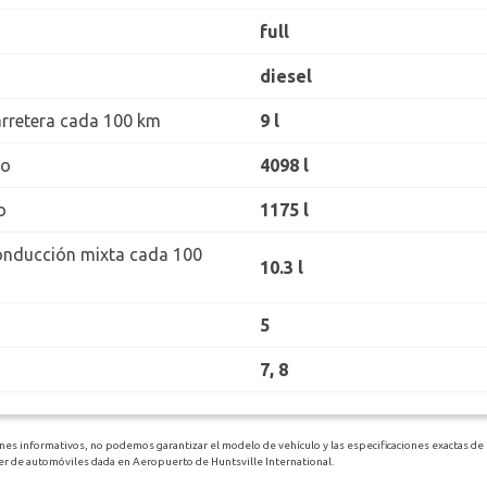
full
diesel
rretera cada 100 km
9 l
ro
4098 l
o
1175 l
onducción mixta cada 100
10.3 l
5
7, 8
ines informativos, no podemos garantizar el modelo de vehículo y las especificaciones exactas d
ler de automóviles dada en Aeropuerto de Huntsville International.