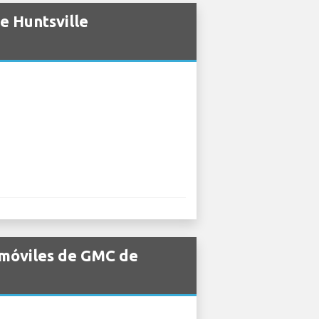
e Huntsville
omóviles de GMC de