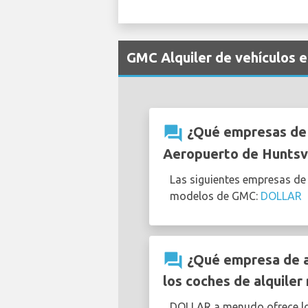
GMC Alquiler de vehículos e
question_answer
¿Qué empresas de a
Aeropuerto de Huntsvi
Las siguientes empresas de 
modelos de GMC:
DOLLAR
question_answer
¿Qué empresa de al
los coches de alquile
DOLLAR a menudo ofrece l