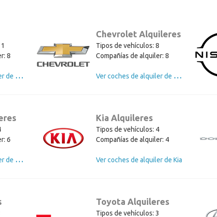
s
Chevrolet Alquileres
11
Tipos de vehículos: 8
r: 8
Compañías de alquiler: 8
V
er coches de alquiler de Ford
V
er coches de alquiler de Chevrolet
eres
Kia Alquileres
4
Tipos de vehículos: 4
r: 6
Compañías de alquiler: 4
V
er coches de alquiler de Chrysler
Ver coches de alquiler de Kia
s
Toyota Alquileres
3
Tipos de vehículos: 3