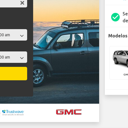
Se
check_circle
de
Modelos 
GM