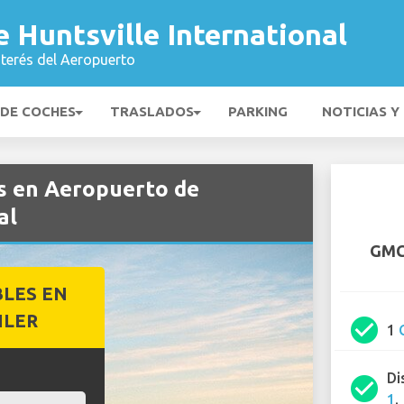
 Huntsville International
nterés del Aeropuerto
 DE COCHES
TRASLADOS
PARKING
NOTICIAS Y
s en Aeropuerto de
al
GMC 
BLES EN
ILER
check_circle
1
Di
check_circle
1
.