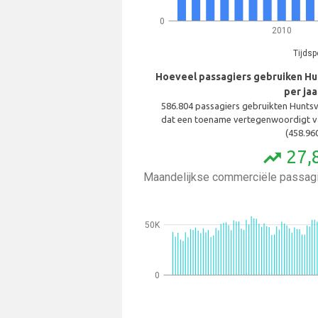
0
2010
Tijdsp
Hoeveel passagiers gebruiken Hunt
per jaa
586.804 passagiers gebruikten Huntsvil
dat een toename vertegenwoordigt v
(458.960
27,
trending_up
Maandelijkse commerciële passagi
50K
0