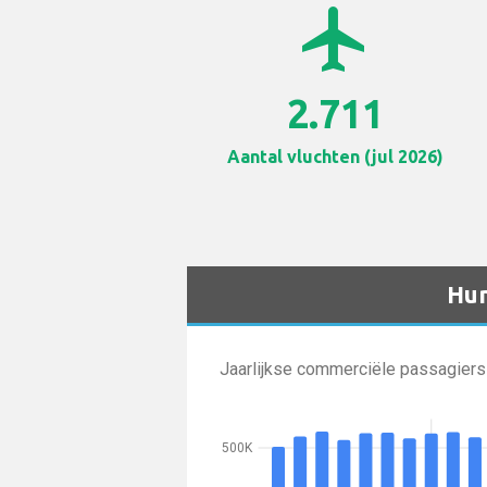
airplanemode_active
2.711
Aantal vluchten (jul 2026)
Hun
Jaarlijkse commerciële passagiers
500K