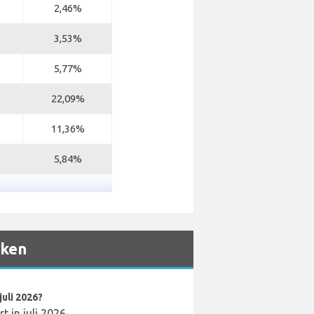
2,46%
3,53%
5,77%
22,09%
11,36%
5,84%
eken
uli 2026?
t in juli 2026