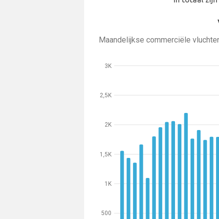
Maandelijkse commerciële vluchte
3K
2,5K
2K
1,5K
1K
500