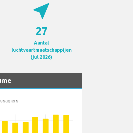
near_me
27
Aantal
luchtvaartmaatschappijen
(jul 2026)
lume
assagiers