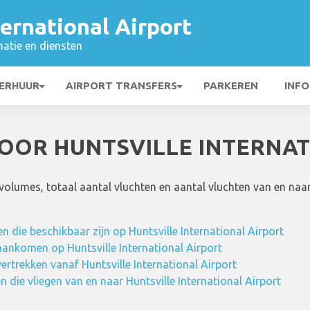
ternational Airport
matie en diensten
ERHUUR
AIRPORT TRANSFERS
PARKEREN
INFO
VOOR HUNTSVILLE INTERNA
svolumes, totaal aantal vluchten en aantal vluchten van en n
 die beschikbaar zijn op Huntsville International Airport
aankomen op Huntsville International Airport
vertrekken vanaf Huntsville International Airport
 die vliegen van en naar Huntsville International Airport