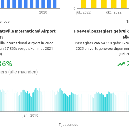
0
2020
jul., 2022
okt., 2022
eriode
T
sville International Airport
Hoeveel passagiers gebruike
r?
elk
le International Airport in 2022
Passagiers van 64.110 gebruikten 
an 27,86% vergeleken met 2021
2023 en vertegenwoordigen ee
).
juni 2
86%
trending_up
ers (alle maanden)
jan., 2010
Tijdsperiode