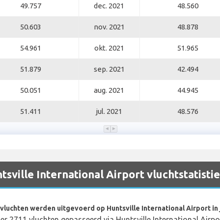
49.757
dec. 2021
48.560
50.603
nov. 2021
48.878
54.961
okt. 2021
51.965
51.879
sep. 2021
42.494
50.051
aug. 2021
44.945
51.411
jul. 2021
48.576
tsville International Airport vluchtstatisti
vluchten werden uitgevoerd op Huntsville International Airport in j
n er 2711 vluchten gepasseerd via Huntsville International Airpor