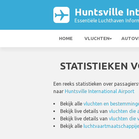
Huntsville In
Essentiële Luchthaven Infor
HOME
VLUCHTEN
AUTOV
STATISTIEKEN 
Een reeks statistieken over passagier
naar
Huntsville International Airport
Bekijk alle
vluchten en bestemmingen
Bekijk live details van
vluchten die 
Bekijk live details van
vluchten die 
Bekijk alle
luchtvaartmaatschappijen