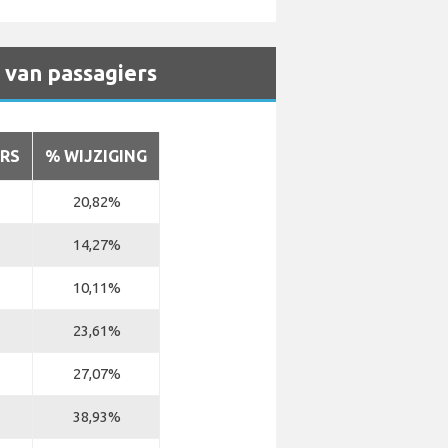
g van passagiers
RS
% WIJZIGING
20,82%
14,27%
10,11%
23,61%
27,07%
38,93%