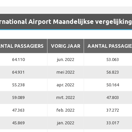
rnational Airport Maandelijkse vergelijkin
NTAL PASSAGIERS
VORIG JAAR
AANTAL PASSAGIE
64.110
jun. 2022
53.063
64.931
mei 2022
56.823
55.238
apr. 2022
50.164
59.089
mrt. 2022
47.803
47.363
feb. 2022
37.272
45.869
jan. 2022
33.017