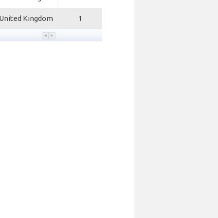
United Kingdom
1