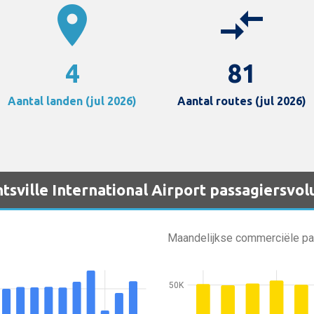
location_on
compare_arrows
4
81
Aantal landen (jul 2026)
Aantal routes (jul 2026)
tsville International Airport passagiersvo
Maandelijkse commerciële p
50K