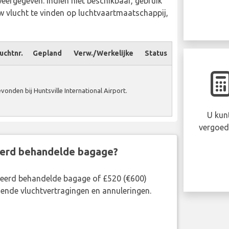
weergegeven. Indien niet beschikbaar, gebruik
 vlucht te vinden op luchtvaartmaatschappij,
uchtnr.
Gepland
Verw./Werkelijke
Status
nden bij Huntsville International Airport.
U kun
vergoed
eerd behandelde bagage?
rkeerd behandelde bagage of £520 (€600)
ende vluchtvertragingen en annuleringen.