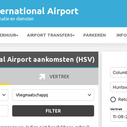
ternational Airport
matie en diensten
ERHUUR
AIRPORT TRANSFERS
PARKEREN
INFO
nal Airport aankomsten (HSV)
VERTREK
FILTER