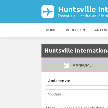
Huntsville In
Essentiële Luchthaven Infor
HOME
VLUCHTEN
AUTOV
Huntsville Internatio
AANKOMST