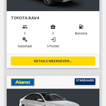
TOYOTA RAV4
group
business_center
local_gas_station
5
3
Benzine
miscellaneous_services
login
Automaat
5 Portier
DETAILS WEERGEVEN...
STANDAARD