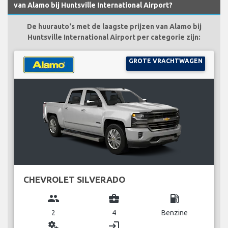
van Alamo bij Huntsville International Airport?
De huurauto's met de laagste prijzen van Alamo bij
Huntsville International Airport per categorie zijn:
GROTE VRACHTWAGEN
CHEVROLET SILVERADO
group
business_center
local_gas_station
2
4
Benzine
miscellaneous_services
login