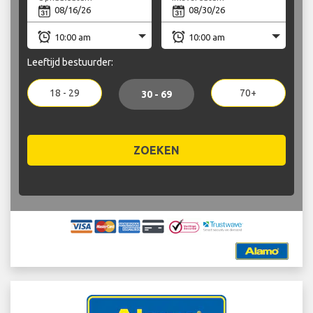
Leeftijd bestuurder:
18 - 29
70+
30 - 69
ZOEKEN