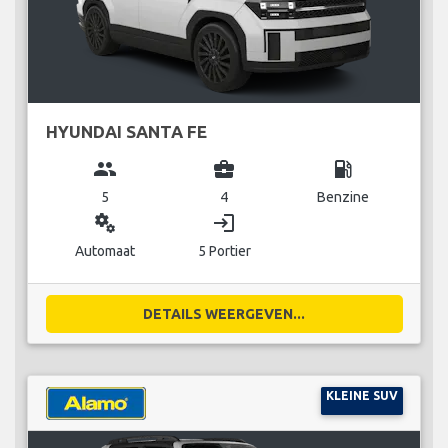
HYUNDAI SANTA FE
group
business_center
local_gas_station
5
4
Benzine
miscellaneous_services
login
Automaat
5 Portier
DETAILS WEERGEVEN...
KLEINE SUV