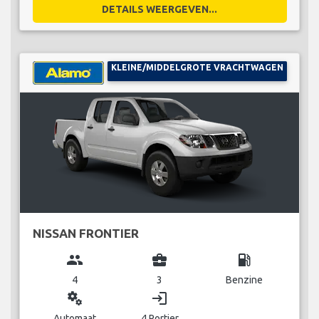
DETAILS WEERGEVEN...
KLEINE/MIDDELGROTE VRACHTWAGEN
NISSAN FRONTIER
group
business_center
local_gas_station
4
3
Benzine
miscellaneous_services
login
Automaat
4 Portier