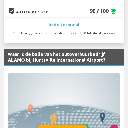
beenhere
98 / 100
emoji_events
AUTO DROP-OFF
In de terminal
*Berekening gebaseerd op 6 recente reviews van 5831 totaal aantal reviews.
Waar is de balie van het autoverhuurbedrijf
ALAMO bij Huntsville International Airport?