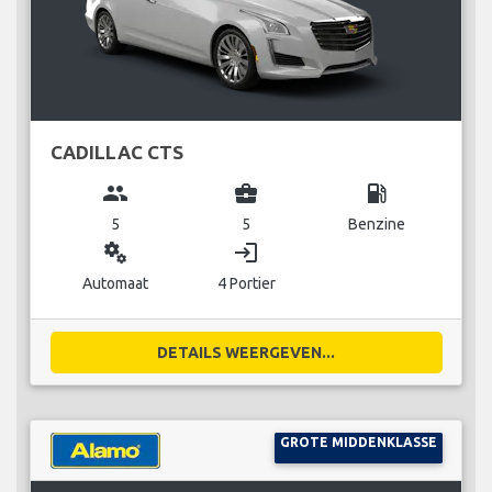
CADILLAC CTS
group
business_center
local_gas_station
5
5
Benzine
miscellaneous_services
login
Automaat
4 Portier
DETAILS WEERGEVEN...
GROTE MIDDENKLASSE