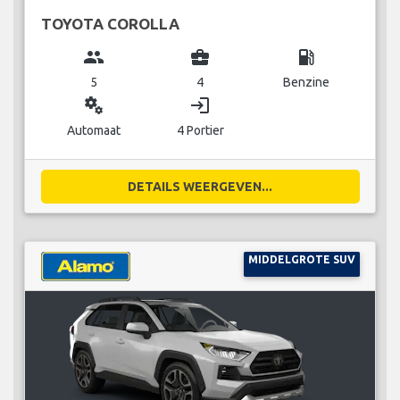
TOYOTA COROLLA
group
business_center
local_gas_station
5
4
Benzine
miscellaneous_services
login
Automaat
4 Portier
DETAILS WEERGEVEN...
MIDDELGROTE SUV