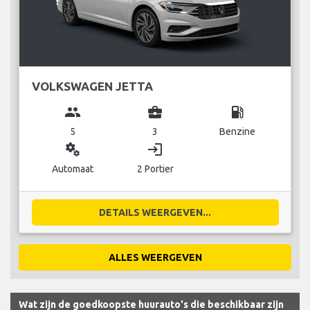
VOLKSWAGEN JETTA
group
business_center
local_gas_station
5
3
Benzine
miscellaneous_services
login
Automaat
2 Portier
DETAILS WEERGEVEN...
ALLES WEERGEVEN
Wat zijn de goedkoopste huurauto's die beschikbaar zijn