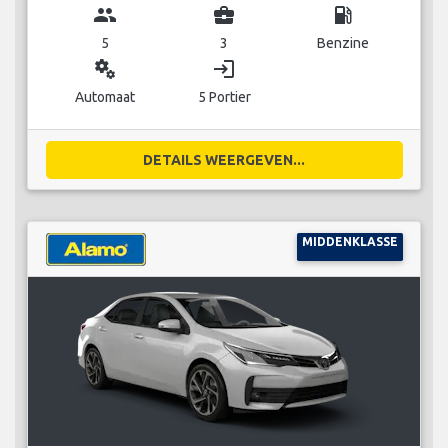
group
business_center
local_gas_station
5
3
Benzine
miscellaneous_services
login
Automaat
5 Portier
DETAILS WEERGEVEN...
MIDDENKLASSE