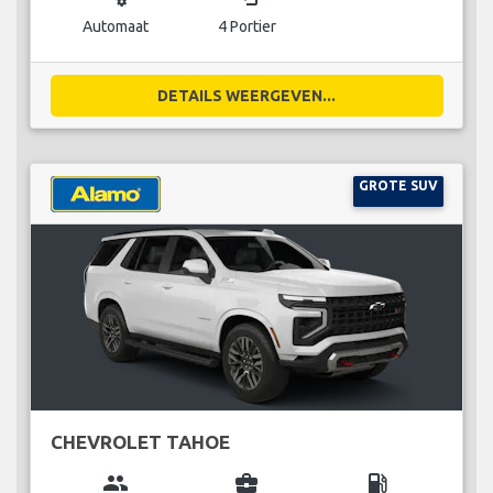
Automaat
4 Portier
DETAILS WEERGEVEN...
GROTE SUV
CHEVROLET TAHOE
group
business_center
local_gas_station