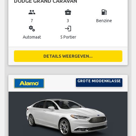
DODGE GRAND CARAVAN
group
business_center
local_gas_station
7
3
Benzine
miscellaneous_services
login
Automaat
5 Portier
DETAILS WEERGEVEN...
GROTE MIDDENKLASSE