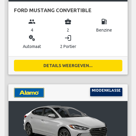
FORD MUSTANG CONVERTIBLE
group
business_center
local_gas_station
4
2
Benzine
miscellaneous_services
login
Automaat
2 Portier
DETAILS WEERGEVEN...
MIDDENKLASSE