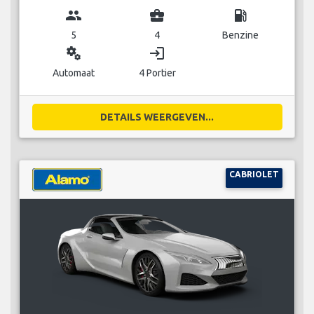
group
business_center
local_gas_station
5
4
Benzine
miscellaneous_services
login
Automaat
4 Portier
DETAILS WEERGEVEN...
CABRIOLET