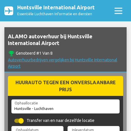
Huntsville International Airport
Essentiële Luchthaven Informatie en diensten
ALAMO autoverhuur bij Huntsville
International Airport
emoji_events
Genoteerd #1 Van 8
Autoverhuurbedrijven vergelijken bij Huntsville International
Airport
HUURAUTO TEGEN EEN ONVERSLAANBARE
PRIJS
Ophaallocatie
Transfer van en naar dezelfde locatie
Ophaaldatum
Inleverdatum