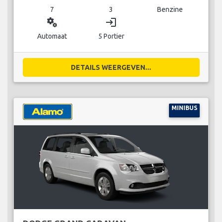
7
3
Benzine
miscellaneous_services
login
Automaat
5 Portier
DETAILS WEERGEVEN...
MINIBUS