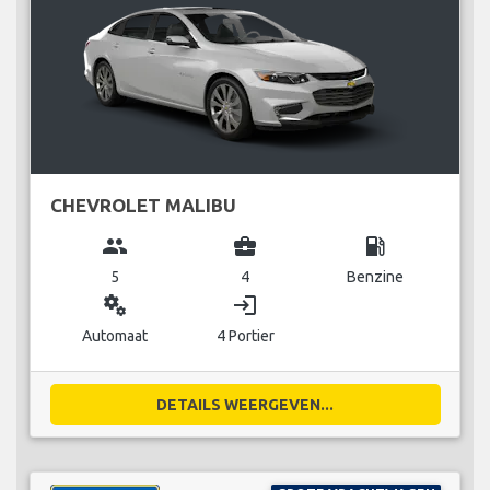
CHEVROLET MALIBU
group
business_center
local_gas_station
5
4
Benzine
miscellaneous_services
login
Automaat
4 Portier
DETAILS WEERGEVEN...