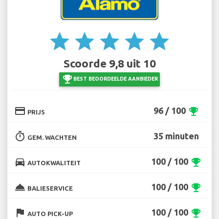
star
star
star
star
star
Scoorde 9,8 uit 10
emoji_events
BEST BEOORDEELDE AANBIEDER
credit_card
96 / 100
emoji_events
PRIJS
timer
35 minuten
GEM. WACHTEN
directions_car
100 / 100
emoji_events
AUTOKWALITEIT
room_service
100 / 100
emoji_events
BALIESERVICE
flag
100 / 100
emoji_events
AUTO PICK-UP