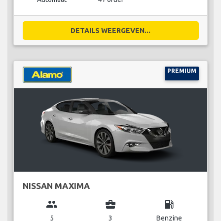
DETAILS WEERGEVEN...
PREMIUM
NISSAN MAXIMA
group
business_center
local_gas_station
5
3
Benzine