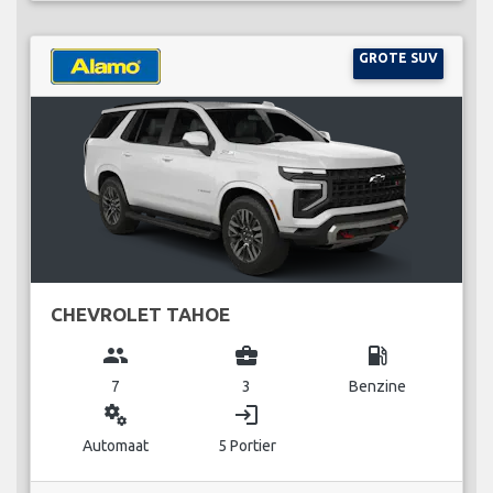
GROTE SUV
CHEVROLET TAHOE
group
business_center
local_gas_station
7
3
Benzine
miscellaneous_services
login
Automaat
5 Portier