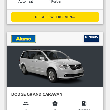
Automaat
4 Portier
DETAILS WEERGEVEN...
MINIBUS
DODGE GRAND CARAVAN
group
business_center
local_gas_station