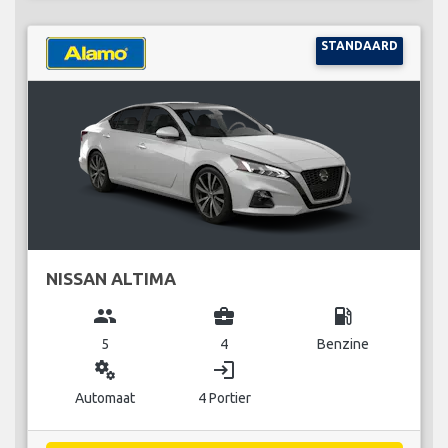
STANDAARD
NISSAN ALTIMA
group
business_center
local_gas_station
5
4
Benzine
miscellaneous_services
login
Automaat
4 Portier