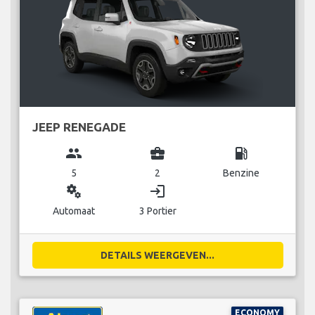
JEEP RENEGADE
group
business_center
local_gas_station
5
2
Benzine
miscellaneous_services
login
Automaat
3 Portier
DETAILS WEERGEVEN...
ECONOMY