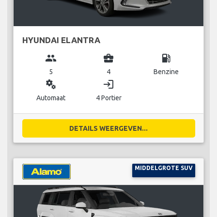
HYUNDAI ELANTRA
group
business_center
local_gas_station
5
4
Benzine
miscellaneous_services
login
Automaat
4 Portier
DETAILS WEERGEVEN...
MIDDELGROTE SUV