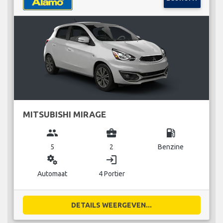
MITSUBISHI MIRAGE
group
business_center
local_gas_station
5
2
Benzine
miscellaneous_services
login
Automaat
4 Portier
DETAILS WEERGEVEN...