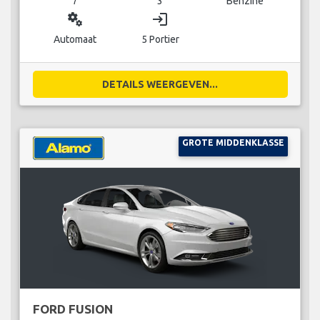
7
3
Benzine
miscellaneous_services
login
Automaat
5 Portier
DETAILS WEERGEVEN...
GROTE MIDDENKLASSE
FORD FUSION