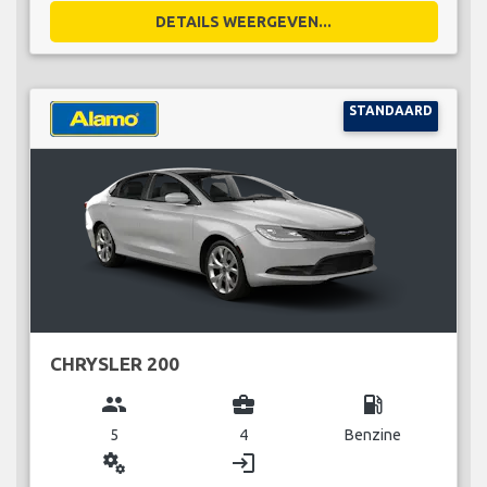
DETAILS WEERGEVEN...
STANDAARD
CHRYSLER 200
group
business_center
local_gas_station
5
4
Benzine
miscellaneous_services
login