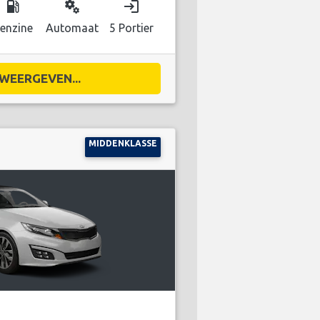
local_gas_station
miscellaneous_services
login
enzine
Automaat
5 Portier
WEERGEVEN...
MIDDENKLASSE