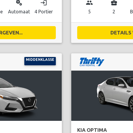
miscellaneous_services
login
group
business_center
ne
Automaat
4 Portier
5
2
B
RGEVEN...
DETAILS 
MIDDENKLASSE
KIA OPTIMA