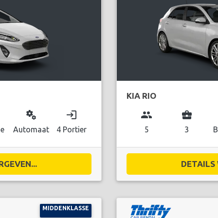
KIA RIO
miscellaneous_services
login
group
business_center
ne
Automaat
4 Portier
5
3
B
RGEVEN...
DETAILS 
MIDDENKLASSE