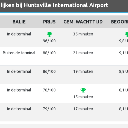
jken bij Huntsville International Airport
BALIE
PRIJS
GEM. WACHTTIJD
BEOOR
emoji_events
emoji_e
In de terminal
35 minuten
96/100
9,8 U
Buiten de terminal
88/100
21 minuten
9,1 U
In de terminal
86/100
19 minuten
8,9 U
emoji_events
In de terminal
78/100
8,1 U
15 minuten
In de terminal
79/100
17 minuten
8,1 U