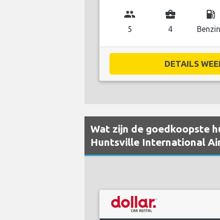
group
business_center
local_gas_station
5
4
Benzi
DETAILS WEE
Wat zijn de goedkoopste huu
Huntsville International Ai