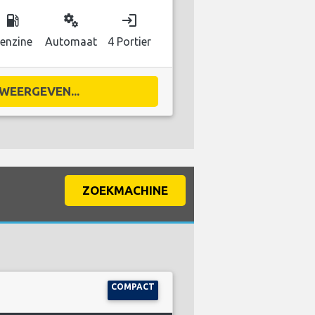
local_gas_station
miscellaneous_services
login
enzine
Automaat
4 Portier
WEERGEVEN...
ZOEKMACHINE
COMPACT