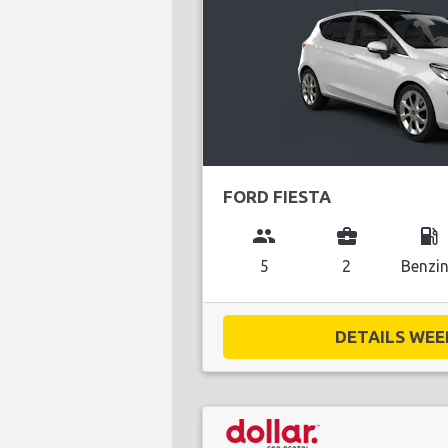
FORD FIESTA
group
business_center
local_gas_station
5
2
Benzi
DETAILS WEE