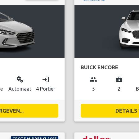
BUICK ENCORE
miscellaneous_services
login
group
business_center
ne
Automaat
4 Portier
5
2
B
RGEVEN...
DETAILS 
GROTE MIDDENKLASSE