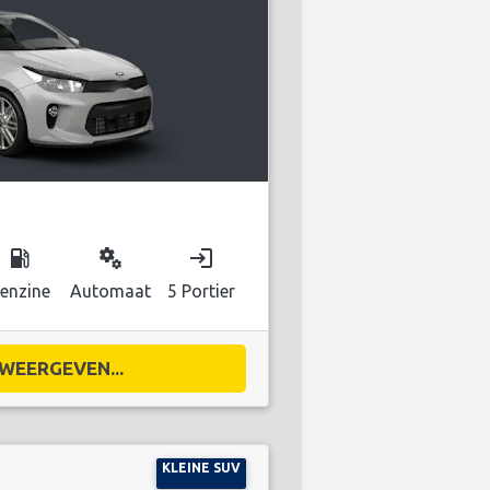
local_gas_station
miscellaneous_services
login
enzine
Automaat
5 Portier
WEERGEVEN...
KLEINE SUV