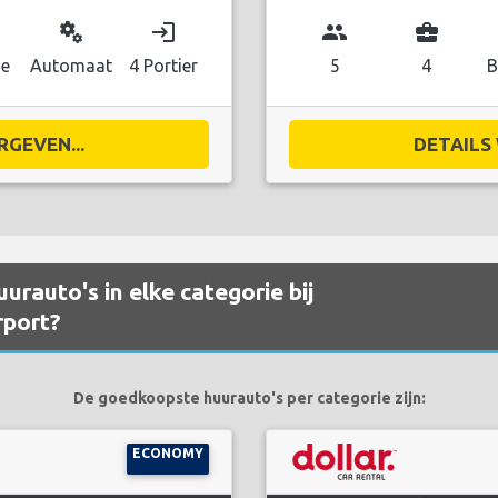
miscellaneous_services
login
group
business_center
ne
Automaat
4 Portier
5
4
B
RGEVEN...
DETAILS 
rauto's in elke categorie bij
rport?
De goedkoopste huurauto's per categorie zijn:
ECONOMY