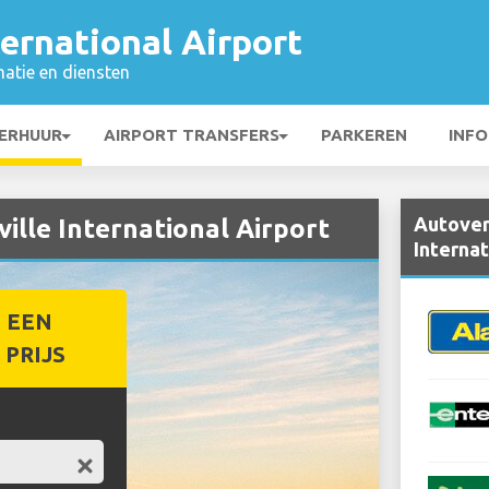
ternational Airport
matie en diensten
ERHUUR
AIRPORT TRANSFERS
PARKEREN
INFO
Autoverh
ille International Airport
Internat
 EEN
PRIJS