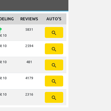
DELING
REVIEWS
AUTO'S
vents
5831
search
it 10
it 10
2594
search
it 10
481
search
it 10
4179
search
it 10
2316
search