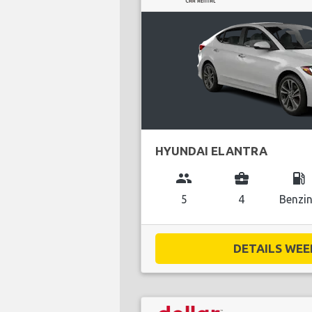
HYUNDAI ELANTRA
group
business_center
local_gas_station
5
4
Benzi
DETAILS WEE