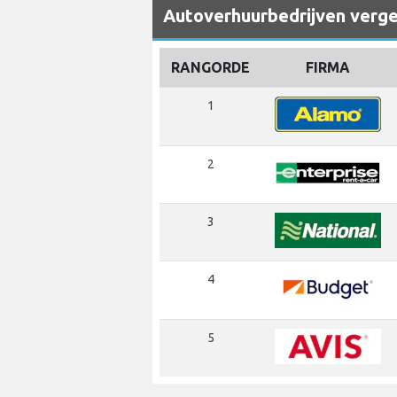
Autoverhuurbedrijven vergeli
RANGORDE
FIRMA
1
2
3
4
5