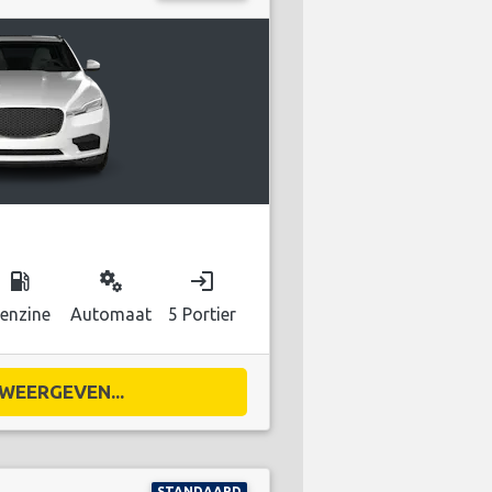
local_gas_station
miscellaneous_services
login
enzine
Automaat
5 Portier
WEERGEVEN...
STANDAARD