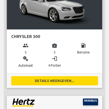
CHRYSLER 300
group
business_center
local_gas_station
5
5
Benzine
miscellaneous_services
login
Automaat
4 Portier
DETAILS WEERGEVEN...
MINIBUS