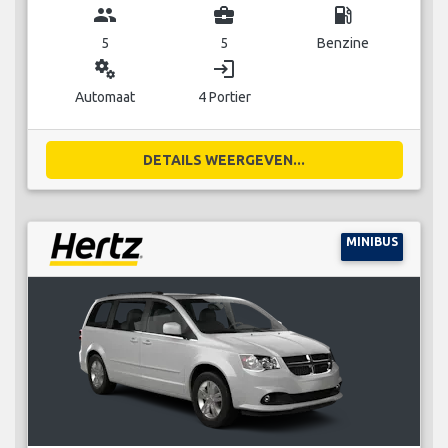
group
business_center
local_gas_station
5
5
Benzine
miscellaneous_services
login
Automaat
4 Portier
DETAILS WEERGEVEN...
MINIBUS