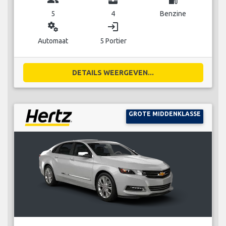
5
4
Benzine
miscellaneous_services
login
Automaat
5 Portier
DETAILS WEERGEVEN...
GROTE MIDDENKLASSE