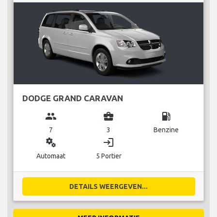
DODGE GRAND CARAVAN
group
business_center
local_gas_station
7
3
Benzine
miscellaneous_services
login
Automaat
5 Portier
DETAILS WEERGEVEN...