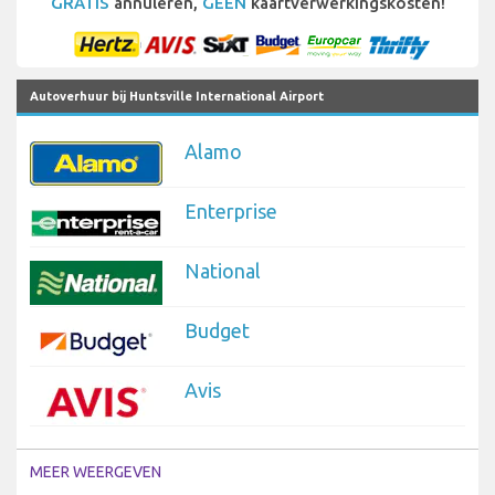
GRATIS
annuleren,
GEEN
kaartverwerkingskosten!
Autoverhuur bij Huntsville International Airport
Alamo
Enterprise
National
Budget
Avis
MEER WEERGEVEN