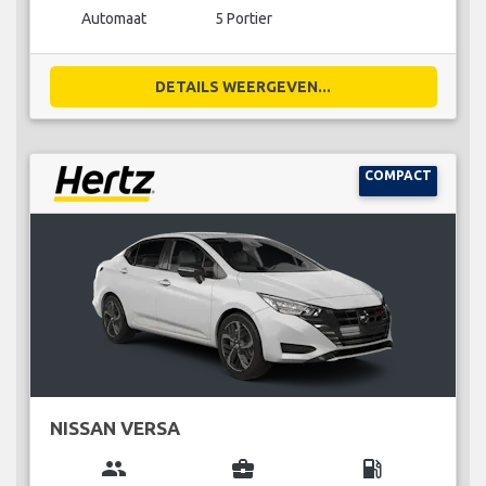
Automaat
5 Portier
DETAILS WEERGEVEN...
COMPACT
NISSAN VERSA
group
business_center
local_gas_station