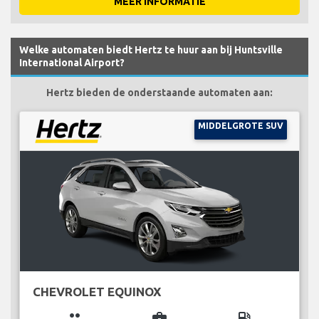
MEER INFORMATIE
Welke automaten biedt Hertz te huur aan bij Huntsville
International Airport?
Hertz bieden de onderstaande automaten aan:
MIDDELGROTE SUV
CHEVROLET EQUINOX
group
business_center
local_gas_station