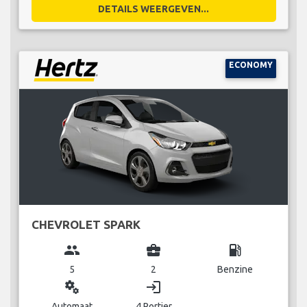
DETAILS WEERGEVEN...
ECONOMY
CHEVROLET SPARK
group
business_center
local_gas_station
5
2
Benzine
miscellaneous_services
login
Automaat
4 Portier