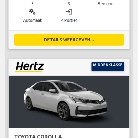
5
3
Benzine
miscellaneous_services
login
Automaat
4 Portier
DETAILS WEERGEVEN...
MIDDENKLASSE
TOYOTA COROLLA