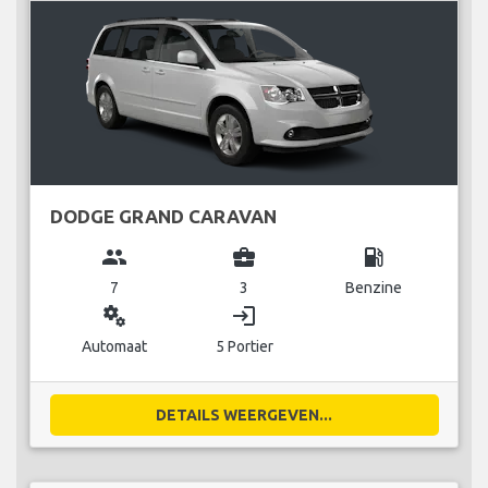
DODGE GRAND CARAVAN
group
business_center
local_gas_station
7
3
Benzine
miscellaneous_services
login
Automaat
5 Portier
DETAILS WEERGEVEN...