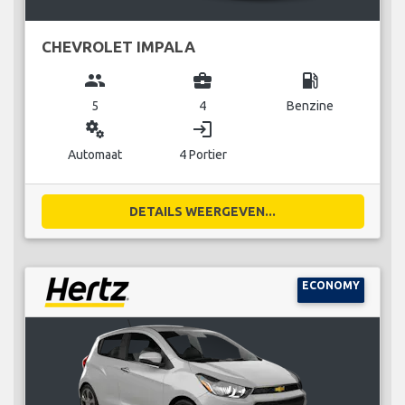
CHEVROLET IMPALA
group
business_center
local_gas_station
5
4
Benzine
miscellaneous_services
login
Automaat
4 Portier
DETAILS WEERGEVEN...
ECONOMY