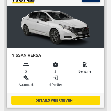
NISSAN VERSA
group
business_center
local_gas_station
5
3
Benzine
miscellaneous_services
login
Automaat
4 Portier
DETAILS WEERGEVEN...