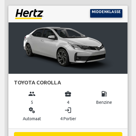
MIDDENKLASSE
TOYOTA COROLLA
group
business_center
local_gas_station
5
4
Benzine
miscellaneous_services
login
Automaat
4 Portier