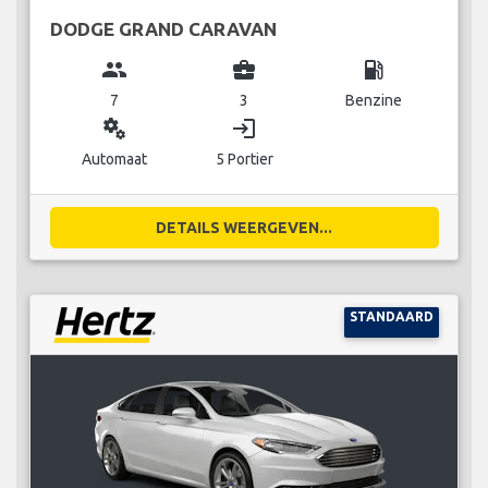
DODGE GRAND CARAVAN
group
business_center
local_gas_station
7
3
Benzine
miscellaneous_services
login
Automaat
5 Portier
DETAILS WEERGEVEN...
STANDAARD