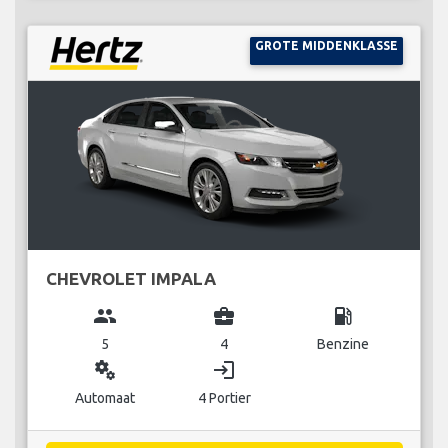
GROTE MIDDENKLASSE
CHEVROLET IMPALA
group
business_center
local_gas_station
5
4
Benzine
miscellaneous_services
login
Automaat
4 Portier