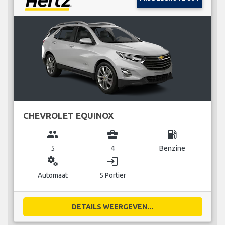
CHEVROLET EQUINOX
group
business_center
local_gas_station
5
4
Benzine
miscellaneous_services
login
Automaat
5 Portier
DETAILS WEERGEVEN...