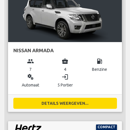
NISSAN ARMADA
group
business_center
local_gas_station
7
4
Benzine
miscellaneous_services
login
Automaat
5 Portier
DETAILS WEERGEVEN...
COMPACT