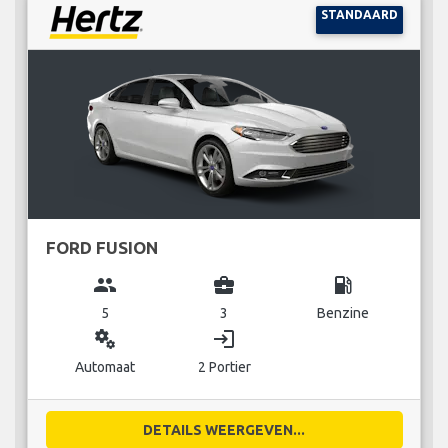
STANDAARD
FORD FUSION
group
business_center
local_gas_station
5
3
Benzine
miscellaneous_services
login
Automaat
2 Portier
DETAILS WEERGEVEN...