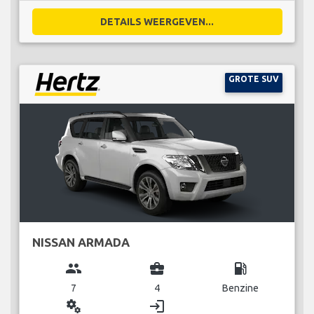
DETAILS WEERGEVEN...
GROTE SUV
NISSAN ARMADA
group
business_center
local_gas_station
7
4
Benzine
miscellaneous_services
login