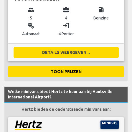
group
business_center
local_gas_station
5
4
Benzine
miscellaneous_services
login
Automaat
4 Portier
DETAILS WEERGEVEN...
TOON PRIJZEN
Welke minivans biedt Hertz te huur aan bij Huntsville
International Airport?
Hertz bieden de onderstaande minivans aan:
MINIBUS