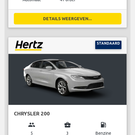
DETAILS WEERGEVEN...
STANDAARD
CHRYSLER 200
group
business_center
local_gas_station
5
3
Benzine