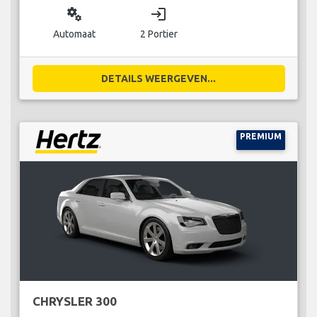
miscellaneous_services
login
Automaat
2 Portier
DETAILS WEERGEVEN...
PREMIUM
CHRYSLER 300