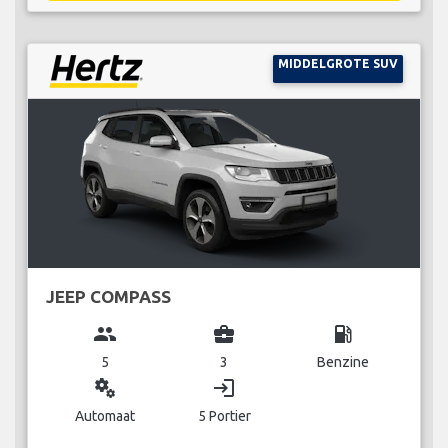
MIDDELGROTE SUV
JEEP COMPASS
group
business_center
local_gas_station
5
3
Benzine
miscellaneous_services
login
Automaat
5 Portier