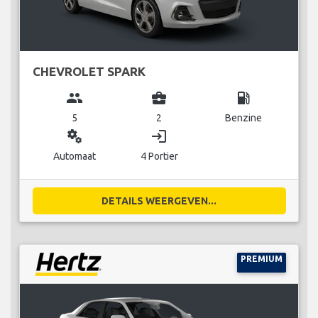
CHEVROLET SPARK
group
business_center
local_gas_station
5
2
Benzine
miscellaneous_services
login
Automaat
4 Portier
DETAILS WEERGEVEN...
PREMIUM