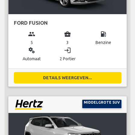
FORD FUSION
group
business_center
local_gas_station
5
3
Benzine
miscellaneous_services
login
Automaat
2 Portier
DETAILS WEERGEVEN...
MIDDELGROTE SUV