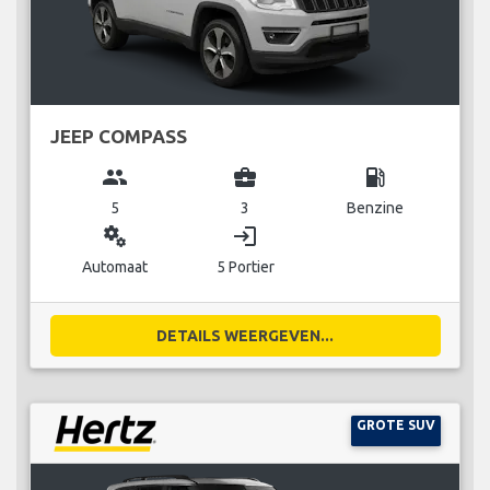
JEEP COMPASS
group
business_center
local_gas_station
5
3
Benzine
miscellaneous_services
login
Automaat
5 Portier
DETAILS WEERGEVEN...
GROTE SUV