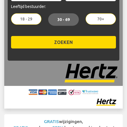
Leeftijd bestuurder:
18 - 29
70+
30 - 69
ZOEKEN
GRATIS
wijzigingen,