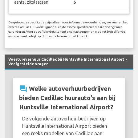
aantal zitplaatsen
5
De getoonde specificaties zijn alleen voor informatieve doeleinden, we kunnen het
exacte Cadillac CTS voertuigmodel en de exacte specificaties die u ontvangt niet
garanderen. Voor specifieke details kunt u contact opnemen met het betreffende
autoverhuurbedrijf op Huntsville International Airport.
Voertuigverhuur Cadillac bij Huntsville International Airport -
Veelgestelde vragen
question_answer
Welke autoverhuurbedrijven
bieden Cadillac huurauto's aan bij
Huntsville International Airport?
De volgende autoverhuurbedrijven op
Huntsville International Airport bieden
een reeks modellen van Cadillac aan: