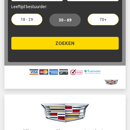
Leeftijd bestuurder:
18 - 29
70+
30 - 69
ZOEKEN