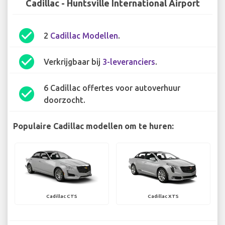
Cadillac - Huntsville International Airport
check_circle
2
Cadillac Modellen
.
check_circle
Verkrijgbaar bij
3-leveranciers
.
6 Cadillac offertes voor autoverhuur
check_circle
doorzocht.
Populaire Cadillac modellen om te huren:
Cadillac CTS
Cadillac XTS