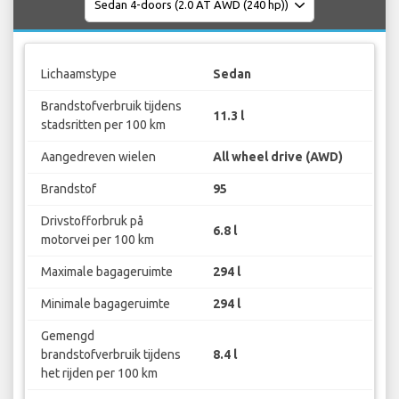
Lichaamstype
Sedan
Brandstofverbruik tijdens
11.3 l
stadsritten per 100 km
Aangedreven wielen
All wheel drive (AWD)
Brandstof
95
Drivstofforbruk på
6.8 l
motorvei per 100 km
Maximale bagageruimte
294 l
Minimale bagageruimte
294 l
Gemengd
brandstofverbruik tijdens
8.4 l
het rijden per 100 km