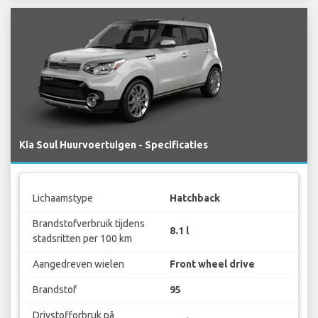
Kia Soul Huurvoertuigen - Specificaties
Lichaamstype
Hatchback
Brandstofverbruik tijdens
8.1 l
stadsritten per 100 km
Aangedreven wielen
Front wheel drive
Brandstof
95
Drivstofforbruk på