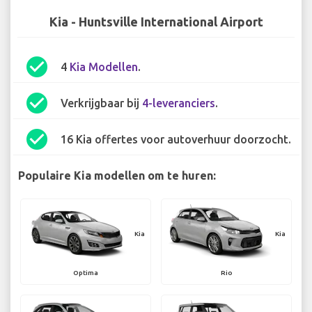
Kia - Huntsville International Airport
check_circle
4
Kia Modellen
.
check_circle
Verkrijgbaar bij
4-leveranciers
.
check_circle
16 Kia offertes voor autoverhuur doorzocht.
Populaire Kia modellen om te huren:
Kia
Kia
Optima
Rio