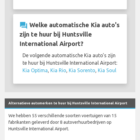
question_answer
Welke automatische Kia auto's
zijn te huur bij Huntsville
International Airport?
De volgende automatische Kia auto's zijn
te huur bij Huntsville International Airport:
Kia Optima
,
Kia Rio
,
Kia Sorento
,
Kia Soul
Alternatieve automerken te huur bij Huntsville International Airport
We hebben 55 verschillende soorten voertuigen van 15
fabrikanten geleverd door 8 autoverhuurbedrijven op
Huntsville International Airport.