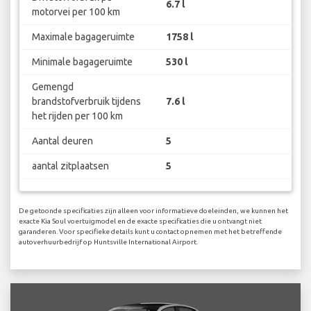
6.7 l
motorvei per 100 km
Maximale bagageruimte
1758 l
Minimale bagageruimte
530 l
Gemengd
brandstofverbruik tijdens
7.6 l
het rijden per 100 km
Aantal deuren
5
aantal zitplaatsen
5
De getoonde specificaties zijn alleen voor informatieve doeleinden, we kunnen het
exacte Kia Soul voertuigmodel en de exacte specificaties die u ontvangt niet
garanderen. Voor specifieke details kunt u contact opnemen met het betreffende
autoverhuurbedrijf op Huntsville International Airport.