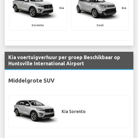
Kia
Kia
Sorento
Soul
Kia voertuigverhuur per groep Beschikbaar op
Huntsville International Airport
Middelgrote SUV
Kia Sorento