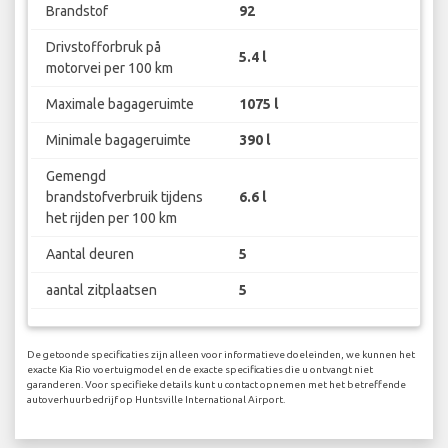
Brandstof
92
Drivstofforbruk på
5.4 l
motorvei per 100 km
Maximale bagageruimte
1075 l
Minimale bagageruimte
390 l
Gemengd
brandstofverbruik tijdens
6.6 l
het rijden per 100 km
Aantal deuren
5
aantal zitplaatsen
5
De getoonde specificaties zijn alleen voor informatieve doeleinden, we kunnen het
exacte Kia Rio voertuigmodel en de exacte specificaties die u ontvangt niet
garanderen. Voor specifieke details kunt u contact opnemen met het betreffende
autoverhuurbedrijf op Huntsville International Airport.