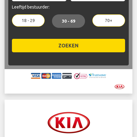
Leeftijd bestuurder:
18 - 29
70+
30 - 69
ZOEKEN