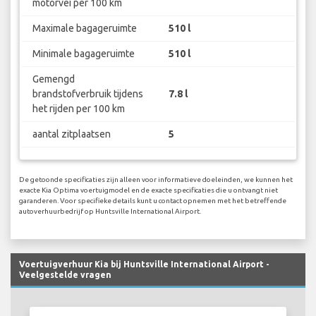
motorvei per 100 km
Maximale bagageruimte
510 l
Minimale bagageruimte
510 l
Gemengd
brandstofverbruik tijdens
7.8 l
het rijden per 100 km
aantal zitplaatsen
5
De getoonde specificaties zijn alleen voor informatieve doeleinden, we kunnen het
exacte Kia Optima voertuigmodel en de exacte specificaties die u ontvangt niet
garanderen. Voor specifieke details kunt u contact opnemen met het betreffende
autoverhuurbedrijf op Huntsville International Airport.
Voertuigverhuur Kia bij Huntsville International Airport -
Veelgestelde vragen